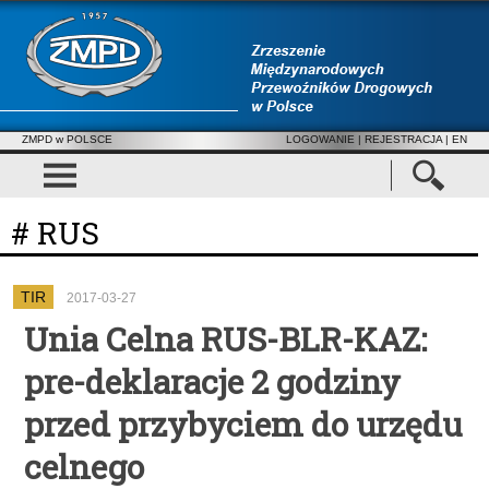
ZMPD w POLSCE
LOGOWANIE
|
REJESTRACJA
| EN
# RUS
TIR
2017-03-27
Unia Celna RUS-BLR-KAZ:
pre-deklaracje 2 godziny
przed przybyciem do urzędu
celnego