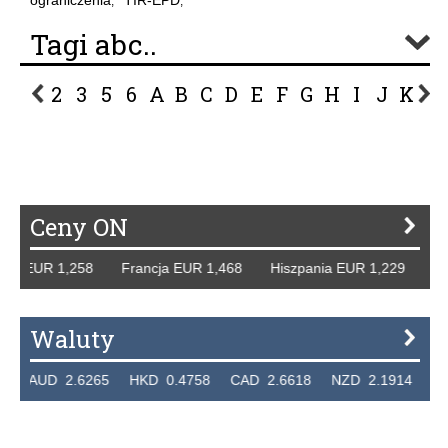
ograniczenia
TIR-EPD
,
,
Tagi abc..
2
3
5
6
A
B
C
D
E
F
G
H
I
J
K
L
P
R
S
Ś
T
U
V
W
Z
Ceny ON
y EUR 1,258 Francja EUR 1,468 Hiszpania EUR 1,229 WB G
Waluty
AUD 2.6265 HKD 0.4758 CAD 2.6618 NZD 2.1914 SGD 2.