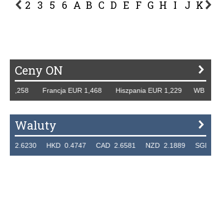
2
3
5
6
A
B
C
D
E
F
G
H
I
J
K
L
P
R
S
Ś
T
U
V
W
Z
Ceny ON
R 1,258 Francja EUR 1,468 Hiszpania EUR 1,229 WB GBP 1
Waluty
 2.6230 HKD 0.4747 CAD 2.6581 NZD 2.1889 SGD 2.904