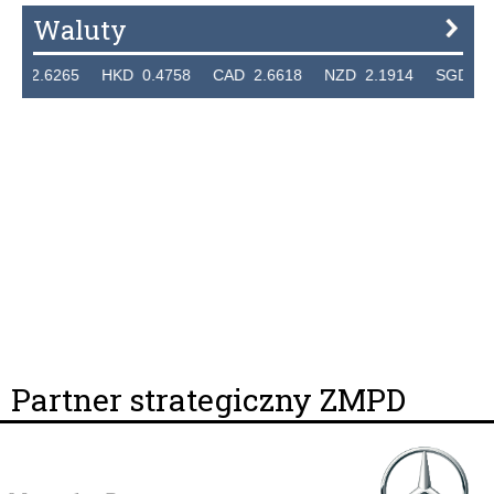
Waluty
6265 HKD 0.4758 CAD 2.6618 NZD 2.1914 SGD 2.9123 
Partner strategiczny ZMPD