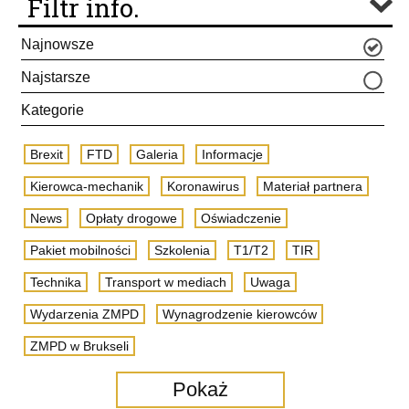
Filtr info.
Najnowsze
Najstarsze
Kategorie
Brexit
FTD
Galeria
Informacje
Kierowca-mechanik
Koronawirus
Materiał partnera
News
Opłaty drogowe
Oświadczenie
Pakiet mobilności
Szkolenia
T1/T2
TIR
Technika
Transport w mediach
Uwaga
Wydarzenia ZMPD
Wynagrodzenie kierowców
ZMPD w Brukseli
Pokaż