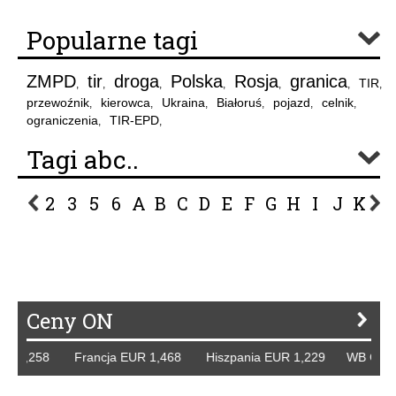
Popularne tagi
ZMPD
tir
droga
Polska
Rosja
granica
TIR
,
,
,
,
,
,
,
przewoźnik
kierowca
Ukraina
Białoruś
pojazd
celnik
,
,
,
,
,
,
ograniczenia
TIR-EPD
,
,
Tagi abc..
2
3
5
6
A
B
C
D
E
F
G
H
I
J
K
L
P
R
S
Ś
T
U
V
W
Z
Ceny ON
1,258 Francja EUR 1,468 Hiszpania EUR 1,229 WB GBP 1,3