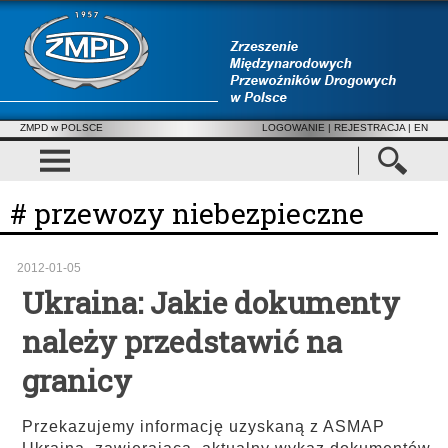
ZMPD w POLSCE
LOGOWANIE
|
REJESTRACJA
| EN
# przewozy niebezpieczne
2012-01-05
Ukraina: Jakie dokumenty
należy przedstawić na
granicy
Przekazujemy informację uzyskaną z ASMAP