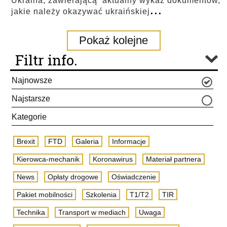
Ukraina, zawierającą aktualny wykaz dokumentów,
...
jakie należy okazywać ukraińskiej
Pokaż kolejne
Filtr info.
Najnowsze
Najstarsze
Kategorie
Brexit
FTD
Galeria
Informacje
Kierowca-mechanik
Koronawirus
Materiał partnera
News
Opłaty drogowe
Oświadczenie
Pakiet mobilności
Szkolenia
T1/T2
TIR
Technika
Transport w mediach
Uwaga