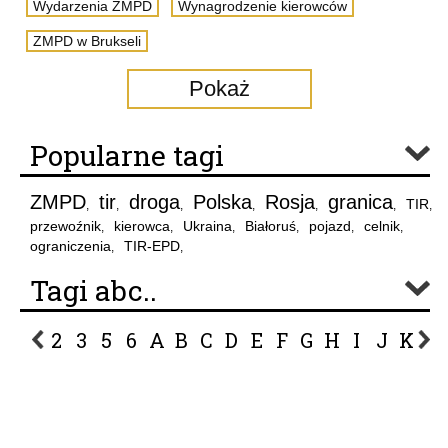
Wydarzenia ZMPD
Wynagrodzenie kierowców
ZMPD w Brukseli
Pokaż
Popularne tagi
ZMPD
tir
droga
Polska
Rosja
granica
TIR
,
,
,
,
,
,
,
przewoźnik
kierowca
Ukraina
Białoruś
pojazd
celnik
,
,
,
,
,
,
ograniczenia
TIR-EPD
,
,
Tagi abc..
2
3
5
6
A
B
C
D
E
F
G
H
I
J
K
L
P
R
S
Ś
T
U
V
W
Z