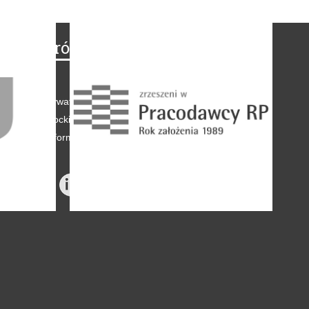
Na skróty
Regulamin
-
Polityka prywatności
-
Polityka coockies
-
Klauzule informacyjne
-
Reklama
-