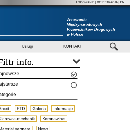
LOGOWANIE
|
REJESTRACJA
| EN
Usługi
KONTAKT
Filtr info.
ajnowsze
ajstarsze
ategorie
Brexit
FTD
Galeria
Informacje
Kierowca-mechanik
Koronawirus
Materiał partnera
News