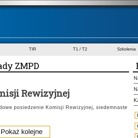
TIR
T1 / T2
Szkolenia
Rady ZMPD
N
N
misji Rewizyjnej
K
azdowe posiedzenie Komisji Rewizyjnej, siedemnaste
Pokaż kolejne