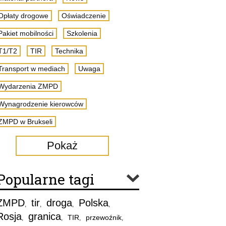
Opłaty drogowe
Oświadczenie
Pakiet mobilności
Szkolenia
T1/T2
TIR
Technika
Transport w mediach
Uwaga
Wydarzenia ZMPD
Wynagrodzenie kierowców
ZMPD w Brukseli
Pokaż
Popularne tagi
ZMPD
tir
droga
Polska
,
,
,
,
Rosja
granica
TIR
przewoźnik
,
,
,
,