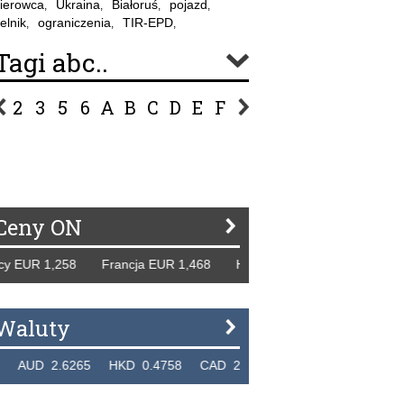
ierowca
Ukraina
Białoruś
pojazd
,
,
,
,
elnik
ograniczenia
TIR-EPD
,
,
,
Tagi abc..
2
3
5
6
A
B
C
D
E
F
G
H
I
J
K
L
Ł
P
R
S
Ś
T
U
V
W
Z
Ceny ON
EUR 1,258 Francja EUR 1,468 Hiszpania EUR 1,229 WB GBP
Waluty
UD 2.6265 HKD 0.4758 CAD 2.6618 NZD 2.1914 SGD 2.9