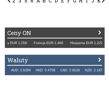
2
3
5
6
A
B
C
D
E
F
G
H
I
J
K
L
P
R
S
Ś
T
U
V
W
Z
Ceny ON
mcy EUR 1,258 Francja EUR 1,468 Hiszpania EUR 1,229 WB
Waluty
0 AUD 2.6284 HKD 0.4758 CAD 2.6526 NZD 2.1871 SGD 