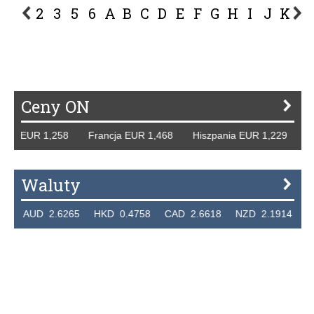
2
3
5
6
A
B
C
D
E
F
G
H
I
J
K
L
P
R
S
Ś
T
U
V
W
Z
Ceny ON
emcy EUR 1,258 Francja EUR 1,468 Hiszpania EUR 1,229 W
Waluty
24 AUD 2.6265 HKD 0.4758 CAD 2.6618 NZD 2.1914 SG