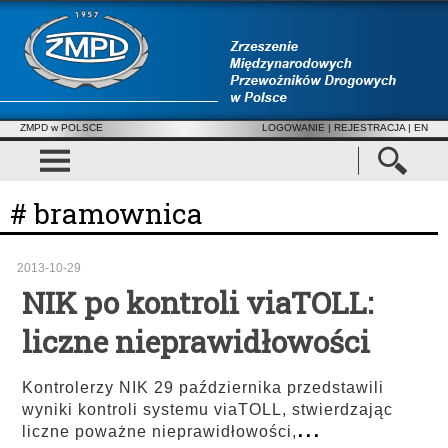
ZMPD w POLSCE
LOGOWANIE
|
REJESTRACJA
| EN
# bramownica
2013-10-29
NIK po kontroli viaTOLL:
liczne nieprawidłowości
Kontrolerzy NIK 29 października przedstawili
wyniki kontroli systemu viaTOLL, stwierdzając
...
liczne poważne nieprawidłowości,