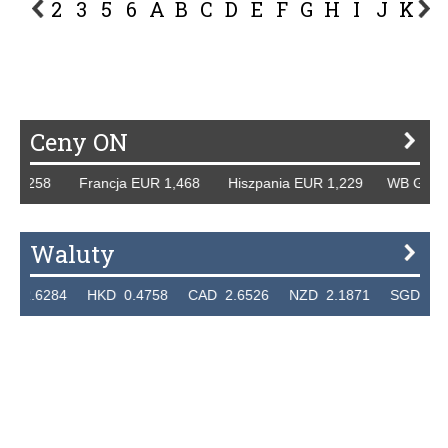
2
3
5
6
A
B
C
D
E
F
G
H
I
J
K
L
P
R
S
Ś
T
U
V
W
Z
Ceny ON
1,258 Francja EUR 1,468 Hiszpania EUR 1,229 WB GBP 1,3
Waluty
6284 HKD 0.4758 CAD 2.6526 NZD 2.1871 SGD 2.9103 