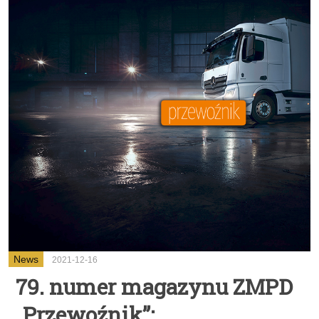
News
2021-12-16
79. numer magazynu ZMPD
„Przewoźnik”: