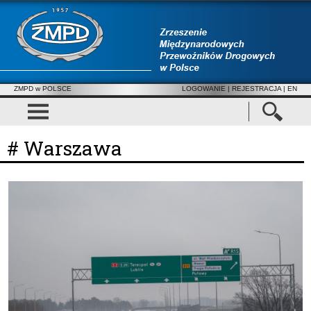
ZMPD w POLSCE
LOGOWANIE
|
REJESTRACJA
| EN
# Warszawa