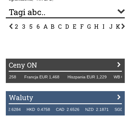
Tagi abc..
2
3
5
6
A
B
C
D
E
F
G
H
I
J
K
L
P
R
S
Ś
T
U
V
W
Z
Ceny ON
1,258 Francja EUR 1,468 Hiszpania EUR 1,229 WB GBP 1,3
Waluty
6284 HKD 0.4758 CAD 2.6526 NZD 2.1871 SGD 2.9103 