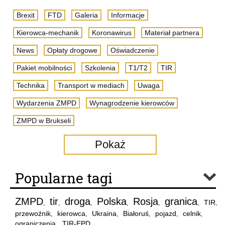
Brexit
FTD
Galeria
Informacje
Kierowca-mechanik
Koronawirus
Materiał partnera
News
Opłaty drogowe
Oświadczenie
Pakiet mobilności
Szkolenia
T1/T2
TIR
Technika
Transport w mediach
Uwaga
Wydarzenia ZMPD
Wynagrodzenie kierowców
ZMPD w Brukseli
Pokaż
Popularne tagi
ZMPD
tir
droga
Polska
Rosja
granica
TIR
,
,
,
,
,
,
,
przewoźnik
kierowca
Ukraina
Białoruś
pojazd
celnik
,
,
,
,
,
,
ograniczenia
TIR-EPD
,
,