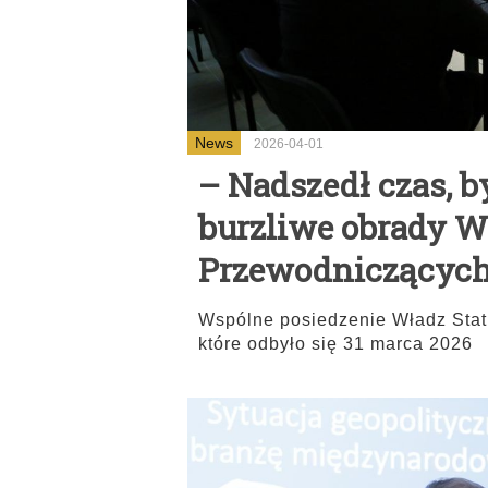
News
2026-04-01
– Nadszedł czas, 
burzliwe obrady W
Przewodniczącyc
Wspólne posiedzenie Władz Sta
które odbyło się 31 marca 2026