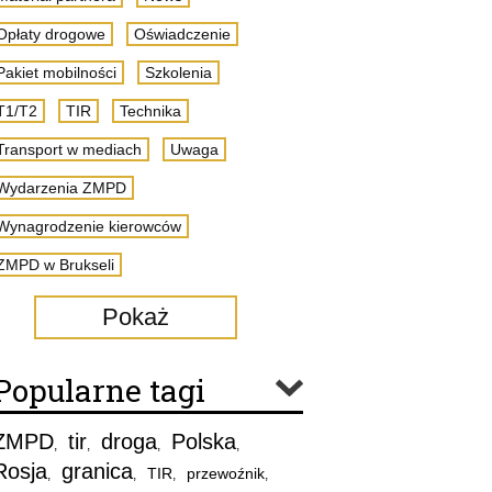
Opłaty drogowe
Oświadczenie
Pakiet mobilności
Szkolenia
T1/T2
TIR
Technika
Transport w mediach
Uwaga
Wydarzenia ZMPD
Wynagrodzenie kierowców
ZMPD w Brukseli
Pokaż
Popularne tagi
ZMPD
tir
droga
Polska
,
,
,
,
Rosja
granica
TIR
przewoźnik
,
,
,
,