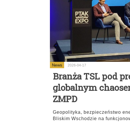
News
2026-04-17
Branża TSL pod pre
globalnym chaosem
ZMPD
Geopolityka, bezpieczeństwo ene
Bliskim Wschodzie na funkcjono