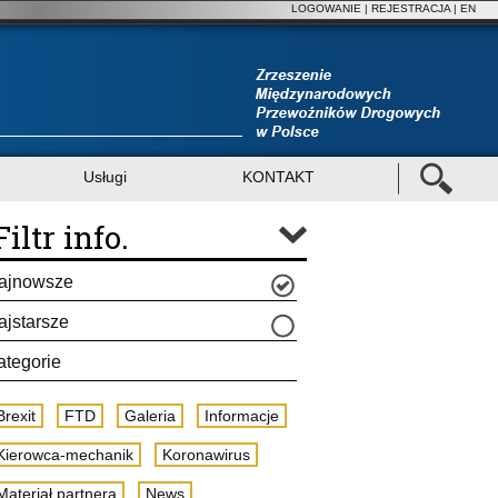
LOGOWANIE
|
REJESTRACJA
| EN
Usługi
KONTAKT
Filtr info.
ajnowsze
ajstarsze
ategorie
Brexit
FTD
Galeria
Informacje
Kierowca-mechanik
Koronawirus
Materiał partnera
News