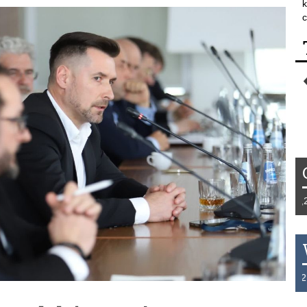
k
c
Tydzień 42/2019 r. Niemcy EUR 1,258 
THB 0.1129 USD 3.7324 AUD 2.6265 