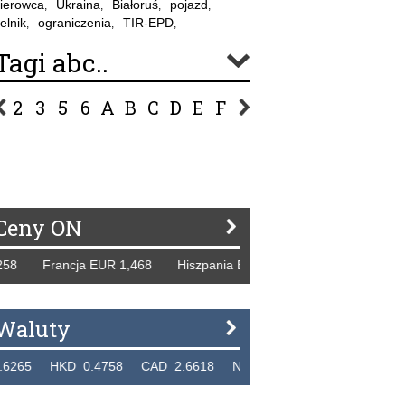
ierowca
Ukraina
Białoruś
pojazd
,
,
,
,
elnik
ograniczenia
TIR-EPD
,
,
,
Tagi abc..
2
3
5
6
A
B
C
D
E
F
G
H
I
J
K
L
Ł
P
R
S
Ś
T
U
V
W
Z
Ceny ON
Francja EUR 1,468 Hiszpania EUR 1,229 WB GBP 1,318 Ros
Waluty
HKD 0.4758 CAD 2.6618 NZD 2.1914 SGD 2.9123 EUR 4.