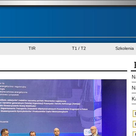
TIR
T1 / T2
Szkolenia
N
N
K