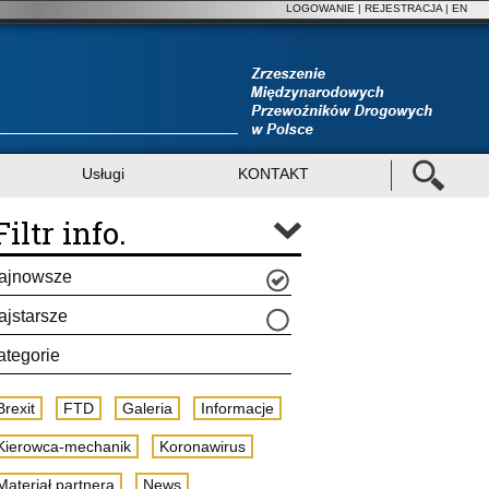
LOGOWANIE
|
REJESTRACJA
| EN
Usługi
KONTAKT
Filtr info.
ajnowsze
ajstarsze
ategorie
Brexit
FTD
Galeria
Informacje
Kierowca-mechanik
Koronawirus
Materiał partnera
News