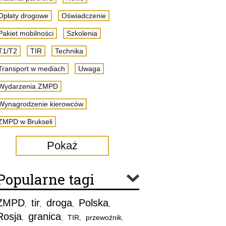
Opłaty drogowe
Oświadczenie
Pakiet mobilności
Szkolenia
T1/T2
TIR
Technika
Transport w mediach
Uwaga
Wydarzenia ZMPD
Wynagrodzenie kierowców
ZMPD w Brukseli
Pokaż
Popularne tagi
ZMPD
tir
droga
Polska
,
,
,
,
Rosja
granica
TIR
przewoźnik
,
,
,
,