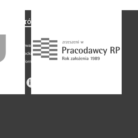
Na skróty
Regulamin
-
Polityka prywatności
-
Polityka coockies
-
Klauzule informacyjne
-
Reklama
-