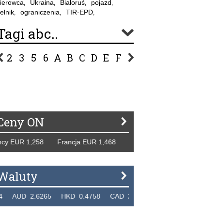
ierowca
Ukraina
Białoruś
pojazd
,
,
,
,
elnik
ograniczenia
TIR-EPD
,
,
,
Tagi abc..
2
3
5
6
A
B
C
D
E
F
G
H
I
J
K
L
Ł
P
R
S
Ś
T
U
V
W
Z
Ceny ON
EUR 1,258 Francja EUR 1,468 Hiszpania EUR 1,229 WB GBP
Waluty
UD 2.6265 HKD 0.4758 CAD 2.6618 NZD 2.1914 SGD 2.9