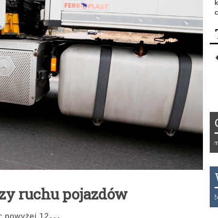
k
c
Tydzień 42/2019 r. Niemcy 
azy ruchu pojazdów
THB 0.1129 USD 3.7324 A
...
c powyżej 12