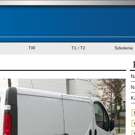
TIR
T1 / T2
Szkolenia
N
N
K