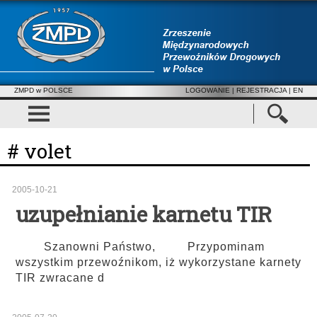
ZMPD w POLSCE
LOGOWANIE
|
REJESTRACJA
| EN
# volet
2005-10-21
uzupełnianie karnetu TIR
Szanowni Państwo, Przypominam
wszystkim przewoźnikom, iż wykorzystane karnety
TIR zwracane d