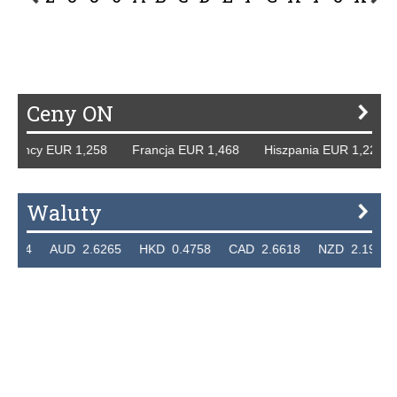
P
R
S
Ś
T
U
V
W
Z
Ceny ON
 Niemcy EUR 1,258 Francja EUR 1,468 Hiszpania EUR 1,22
Waluty
.7324 AUD 2.6265 HKD 0.4758 CAD 2.6618 NZD 2.1914 