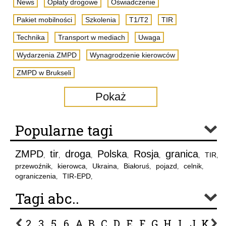
News
Opłaty drogowe
Oświadczenie
Pakiet mobilności
Szkolenia
T1/T2
TIR
Technika
Transport w mediach
Uwaga
Wydarzenia ZMPD
Wynagrodzenie kierowców
ZMPD w Brukseli
Pokaż
Popularne tagi
ZMPD
tir
droga
Polska
Rosja
granica
TIR
,
,
,
,
,
,
,
przewoźnik
kierowca
Ukraina
Białoruś
pojazd
celnik
,
,
,
,
,
,
ograniczenia
TIR-EPD
,
,
Tagi abc..
2
3
5
6
A
B
C
D
E
F
G
H
I
J
K
L