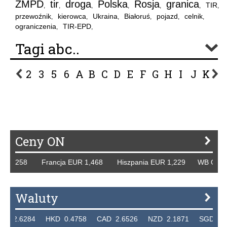
ZMPD
tir
droga
Polska
Rosja
granica
TIR
,
,
,
,
,
,
,
przewoźnik
kierowca
Ukraina
Białoruś
pojazd
celnik
,
,
,
,
,
,
ograniczenia
TIR-EPD
,
,
Tagi abc..
2
3
5
6
A
B
C
D
E
F
G
H
I
J
K
L
P
R
S
Ś
T
U
V
W
Z
Ceny ON
,258 Francja EUR 1,468 Hiszpania EUR 1,229 WB GBP 1,31
Waluty
6284 HKD 0.4758 CAD 2.6526 NZD 2.1871 SGD 2.9103 E