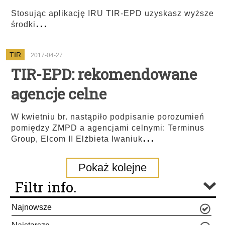
Stosując aplikację IRU TIR-EPD uzyskasz wyższe
...
środki
TIR
2017-04-27
TIR-EPD: rekomendowane
agencje celne
W kwietniu br. nastąpiło podpisanie porozumień
pomiędzy ZMPD a agencjami celnymi: Terminus
...
Group, Elcom II Elżbieta Iwaniuk
Pokaż kolejne
Filtr info.
Najnowsze