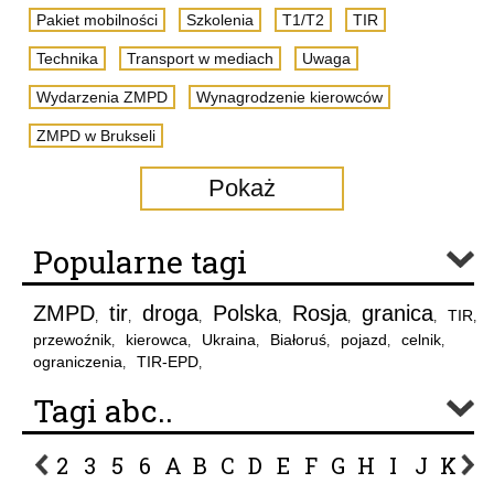
Pakiet mobilności
Szkolenia
T1/T2
TIR
Technika
Transport w mediach
Uwaga
Wydarzenia ZMPD
Wynagrodzenie kierowców
ZMPD w Brukseli
Pokaż
Popularne tagi
ZMPD
tir
droga
Polska
Rosja
granica
TIR
,
,
,
,
,
,
,
przewoźnik
kierowca
Ukraina
Białoruś
pojazd
celnik
,
,
,
,
,
,
ograniczenia
TIR-EPD
,
,
Tagi abc..
2
3
5
6
A
B
C
D
E
F
G
H
I
J
K
L