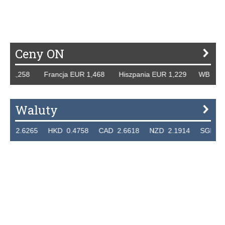
P
R
S
Ś
T
U
V
W
Z
Ceny ON
 1,258 Francja EUR 1,468 Hiszpania EUR 1,229 WB GBP 1,
Waluty
.6265 HKD 0.4758 CAD 2.6618 NZD 2.1914 SGD 2.9123