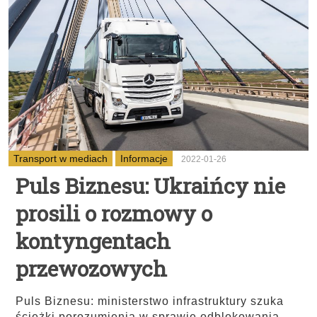
Transport w mediach
Informacje
2022-01-26
Puls Biznesu: Ukraińcy nie
prosili o rozmowy o
kontyngentach
przewozowych
Puls Biznesu: ministerstwo infrastruktury szuka
ścieżki porozumienia w sprawie odblokowania