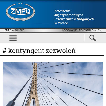
ZMPD w POLSCE
LOGOWANIE
|
REJESTRACJA
| EN
# kontyngent zezwoleń