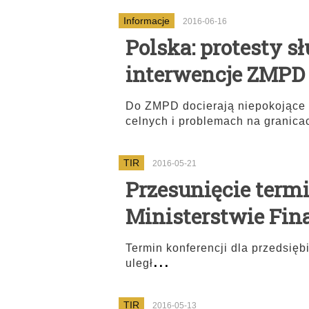
Informacje
2016-06-16
Polska: protesty sł
interwencje ZMPD
Do ZMPD docierają niepokojące 
celnych i problemach na granica
TIR
2016-05-21
Przesunięcie term
Ministerstwie Fi
Termin konferencji dla przedsięb
...
uległ
TIR
2016-05-13