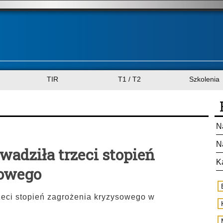
TIR
T1 / T2
Szkolenia
N
N
wadziła trzeci stopień
K
sowego
rzeci stopień zagrożenia kryzysowego w