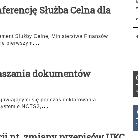
k
ferencję Służba Celna dla
c
ament Służby Celnej Ministerstwa Finansów
...
ne pierwszym
łaszania dokumentów
Tydzień 42/2019 r. Niemcy 
ojawiającymi się podczas deklarowania
...
systemie NCTS2,
THB 0.1123 USD 3.7320 AU
cji nt. zmiany przepisów UKC