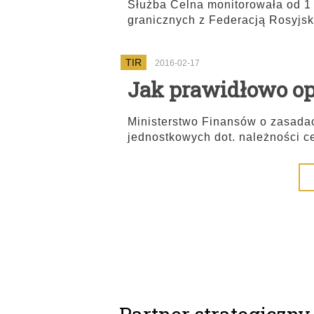
Służba Celna monitorowała od 1 d
granicznych z Federacją Rosyjską
TIR
2016-02-17
Jak prawidłowo op
Ministerstwo Finansów o zasada
jednostkowych dot. należności c