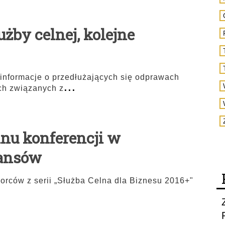
użby celnej, kolejne
informacje o przedłużających się odprawach
...
ch związanych z
inu konferencji w
nansów
iorców z serii „Służba Celna dla Biznesu 2016+"