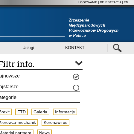
LOGOWANIE
|
REJESTRACJA
| EN
Usługi
KONTAKT
Filtr info.
ajnowsze
ajstarsze
ategorie
Brexit
FTD
Galeria
Informacje
Kierowca-mechanik
Koronawirus
Materiał partnera
News