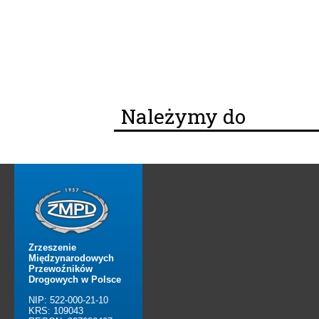
Należymy do
Zrzeszenie
Międzynarodowych
Przewoźników
Drogowych w Polsce
NIP: 522-000-21-10
KRS: 109043