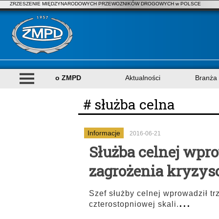
ZRZESZENIE MIĘDZYNARODOWYCH PRZEWOZNIKÓW DROGOWYCH w POLSCE
o ZMPD
Aktualności
Branża
# służba celna
Informacje
2016-06-21
Służba celnej wpro
zagrożenia kryzy
Szef służby celnej wprowadził t
...
czterostopniowej skali.