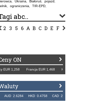
ierowca
Ukraina
Białoruś
pojazd
,
,
,
,
elnik
ograniczenia
TIR-EPD
,
,
,
Tagi abc..
2
3
5
6
A
B
C
D
E
F
G
H
I
J
K
L
Ł
P
R
S
Ś
T
U
V
W
Z
Ceny ON
EUR 1,258 Francja EUR 1,468 Hiszpania EUR 1,229 WB GBP
Waluty
D 2.6284 HKD 0.4758 CAD 2.6526 NZD 2.1871 SGD 2.9