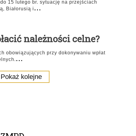
o 15 lutego br. sytuację na przejściach
...
, Białorusią i
łacić należności celne?
ch obowiązujących przy dokonywaniu wpłat
...
elnych.
Pokaż kolejne