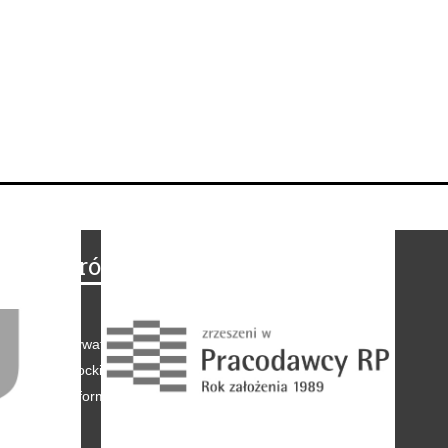
Na skróty
Regulamin
-
Polityka prywatności
-
Polityka coockies
-
Klauzule informacyjne
-
Reklama
-