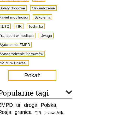
Opłaty drogowe
Oświadczenie
Pakiet mobilności
Szkolenia
T1/T2
TIR
Technika
Transport w mediach
Uwaga
Wydarzenia ZMPD
Wynagrodzenie kierowców
ZMPD w Brukseli
Pokaż
Popularne tagi
ZMPD
tir
droga
Polska
,
,
,
,
Rosja
granica
TIR
przewoźnik
,
,
,
,