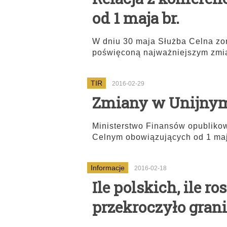
od 1 maja br.
W dniu 30 maja Służba Celna zo
poświęconą najważniejszym zmi
TIR
2016-02-29
Zmiany w Unijny
Ministerstwo Finansów opublikow
Celnym obowiązujących od 1 maj
Informacje
2016-02-18
Ile polskich, ile r
przekroczyło gran