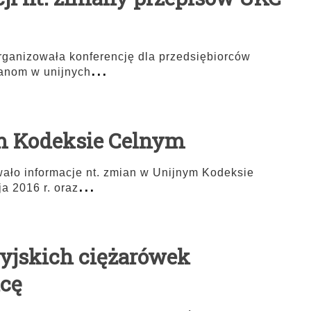
rganizowała konferencję dla przedsiębiorców
...
anom w unijnych
m Kodeksie Celnym
ało informacje nt. zmian w Unijnym Kodeksie
...
a 2016 r. oraz
osyjskich ciężarówek
icę