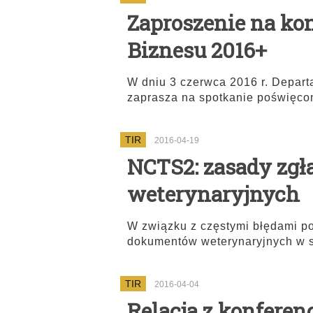
Zaproszenie na kon
Biznesu 2016+
W dniu 3 czerwca 2016 r. Depart
zaprasza na spotkanie poświęco
TIR
2016-04-19
NCTS2: zasady zg
weterynaryjnych
W związku z częstymi błędami p
dokumentów weterynaryjnych w 
TIR
2016-04-04
Relacja z konferen