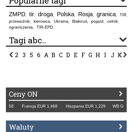
Popularne tagi
ZMPD
tir
droga
Polska
Rosja
granica
TIR
,
,
,
,
,
,
,
przewoźnik
kierowca
Ukraina
Białoruś
pojazd
celnik
,
,
,
,
,
,
ograniczenia
TIR-EPD
,
,
Tagi abc..
2
3
5
6
A
B
C
D
E
F
G
H
I
J
K
L
P
R
S
Ś
T
U
V
W
Z
Ceny ON
258 Francja EUR 1,468 Hiszpania EUR 1,229 WB GBP 1,318
Waluty