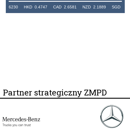
230 HKD 0.4747 CAD 2.6581 NZD 2.1889 SGD 2.9048 EU
Partner strategiczny ZMPD