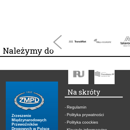
Należymy do
Na skróty
Regulamin
-
Polityka prywatności
-
Zrzeszenie
Międzynarodowych
Polityka coockies
-
Przewoźników
Drogowych w Polsce
Klauzule informacyjne