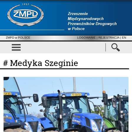
ZMPD w POLSCE
LOGOWANIE
|
REJESTRACJA
| EN
# Medyka Szeginie