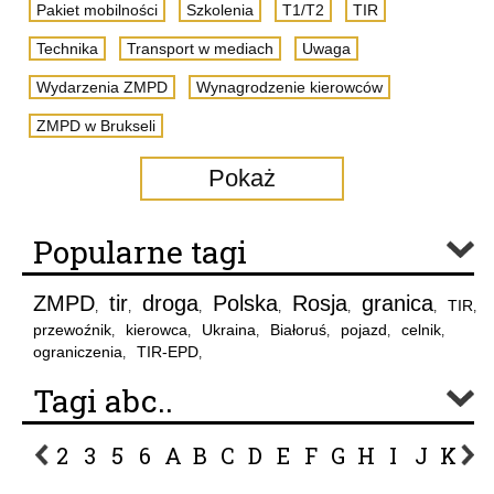
Pakiet mobilności
Szkolenia
T1/T2
TIR
Technika
Transport w mediach
Uwaga
Wydarzenia ZMPD
Wynagrodzenie kierowców
ZMPD w Brukseli
Pokaż
Popularne tagi
ZMPD
tir
droga
Polska
Rosja
granica
TIR
,
,
,
,
,
,
,
przewoźnik
kierowca
Ukraina
Białoruś
pojazd
celnik
,
,
,
,
,
,
ograniczenia
TIR-EPD
,
,
Tagi abc..
2
3
5
6
A
B
C
D
E
F
G
H
I
J
K
L