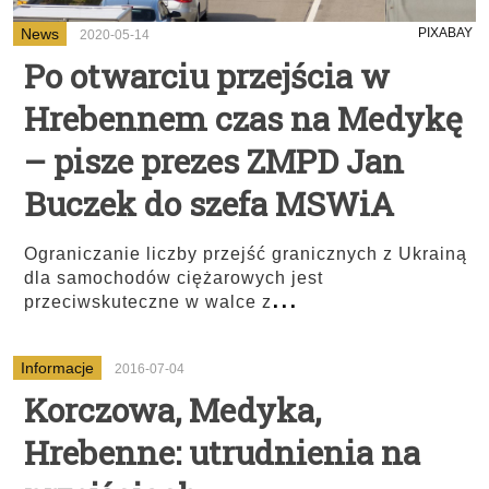
News
PIXABAY
2020-05-14
Po otwarciu przejścia w
Hrebennem czas na Medykę
– pisze prezes ZMPD Jan
Buczek do szefa MSWiA
Ograniczanie liczby przejść granicznych z Ukrainą
dla samochodów ciężarowych jest
...
przeciwskuteczne w walce z
Informacje
2016-07-04
Korczowa, Medyka,
Hrebenne: utrudnienia na