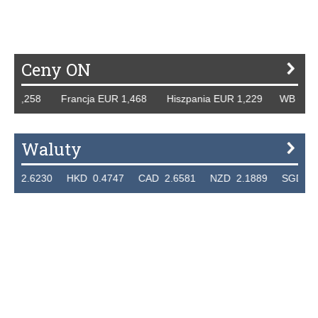
P
R
S
Ś
T
U
V
W
Z
Ceny ON
1,258 Francja EUR 1,468 Hiszpania EUR 1,229 WB GBP 1,3
Waluty
.6230 HKD 0.4747 CAD 2.6581 NZD 2.1889 SGD 2.9048 