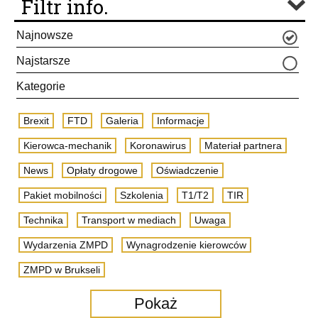
Filtr info.
Najnowsze
Najstarsze
Kategorie
Brexit
FTD
Galeria
Informacje
Kierowca-mechanik
Koronawirus
Materiał partnera
News
Opłaty drogowe
Oświadczenie
Pakiet mobilności
Szkolenia
T1/T2
TIR
Technika
Transport w mediach
Uwaga
Wydarzenia ZMPD
Wynagrodzenie kierowców
ZMPD w Brukseli
Pokaż