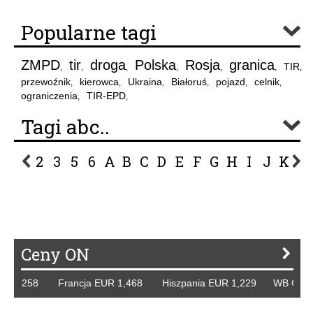
Popularne tagi
ZMPD
tir
droga
Polska
Rosja
granica
TIR
,
,
,
,
,
,
,
przewoźnik
kierowca
Ukraina
Białoruś
pojazd
celnik
,
,
,
,
,
,
ograniczenia
TIR-EPD
,
,
Tagi abc..
2
3
5
6
A
B
C
D
E
F
G
H
I
J
K
L
P
R
S
Ś
T
U
V
W
Z
Ceny ON
1,258 Francja EUR 1,468 Hiszpania EUR 1,229 WB GBP 1,3