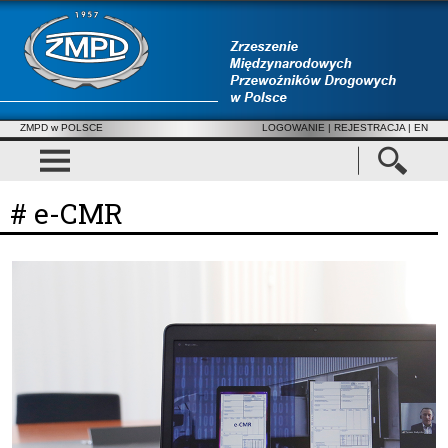
ZMPD w POLSCE
LOGOWANIE
|
REJESTRACJA
| EN
# e-CMR