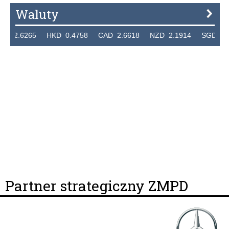
Waluty
.6265 HKD 0.4758 CAD 2.6618 NZD 2.1914 SGD 2.9123 
Partner strategiczny ZMPD