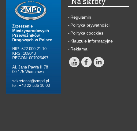
Na skróty
Regulamin
-
Polityka prywatności
-
Zrzeszenie
Międzynarodowych
Polityka coockies
-
Przewoźników
Drogowych w Polsce
Klauzule informacyjne
-
NIP: 522-000-21-10
Reklama
-
KRS: 109043
REGON: 007026497
Al. Jana Pawła II 78
00-175 Warszawa
sekretariat@zmpd.pl
tel. +48 22 536 10 00