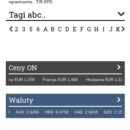
ograniczenia
TIR-EPD
,
,
Tagi abc..
2
3
5
6
A
B
C
D
E
F
G
H
I
J
K
L
P
R
S
Ś
T
U
V
W
Z
Ceny ON
emcy EUR 1,258 Francja EUR 1,468 Hiszpania EUR 1,229 W
Waluty
24 AUD 2.6265 HKD 0.4758 CAD 2.6618 NZD 2.1914 SGD