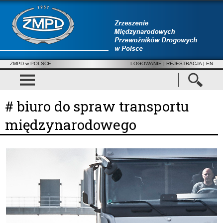
ZMPD w POLSCE
LOGOWANIE
|
REJESTRACJA
| EN
# biuro do spraw transportu
międzynarodowego