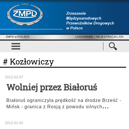
ZMPD w POLSCE
LOGOWANIE
|
REJESTRACJA
| EN
# Kozłowiczy
2012-02-07
Wolniej przez Białoruś
Białoruś ograniczyła prędkość na drodze Brześć -
...
Mińsk - granica z Rosją z powodu silnych
2012-01-02