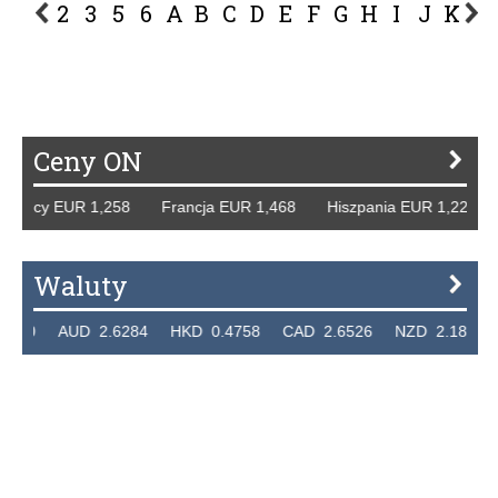
2
3
5
6
A
B
C
D
E
F
G
H
I
J
K
L
P
R
S
Ś
T
U
V
W
Z
Ceny ON
 Niemcy EUR 1,258 Francja EUR 1,468 Hiszpania EUR 1,22
Waluty
7320 AUD 2.6284 HKD 0.4758 CAD 2.6526 NZD 2.1871 