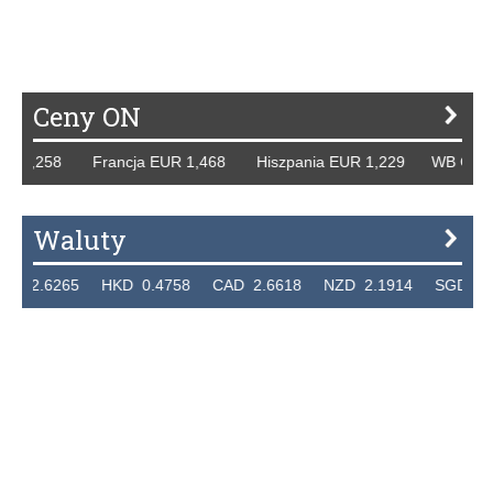
P
R
S
Ś
T
U
V
W
Z
Ceny ON
1,258 Francja EUR 1,468 Hiszpania EUR 1,229 WB GBP 1,3
Waluty
.6265 HKD 0.4758 CAD 2.6618 NZD 2.1914 SGD 2.9123 