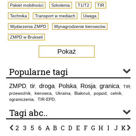
Pakiet mobilności
Szkolenia
T1/T2
TIR
Technika
Transport w mediach
Uwaga
Wydarzenia ZMPD
Wynagrodzenie kierowców
ZMPD w Brukseli
Pokaż
Popularne tagi
ZMPD
tir
droga
Polska
Rosja
granica
TIR
,
,
,
,
,
,
,
przewoźnik
kierowca
Ukraina
Białoruś
pojazd
celnik
,
,
,
,
,
,
ograniczenia
TIR-EPD
,
,
Tagi abc..
2
3
5
6
A
B
C
D
E
F
G
H
I
J
K
L