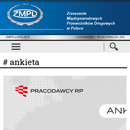
ZMPD w POLSCE
LOGOWANIE
|
REJESTRACJA
| EN
# ankieta