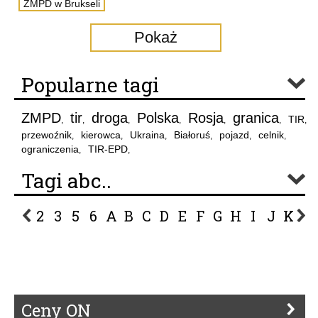
ZMPD w Brukseli
Pokaż
Popularne tagi
ZMPD
tir
droga
Polska
Rosja
granica
TIR
,
,
,
,
,
,
,
przewoźnik
kierowca
Ukraina
Białoruś
pojazd
celnik
,
,
,
,
,
,
ograniczenia
TIR-EPD
,
,
Tagi abc..
2
3
5
6
A
B
C
D
E
F
G
H
I
J
K
L
P
R
S
Ś
T
U
V
W
Z
Ceny ON