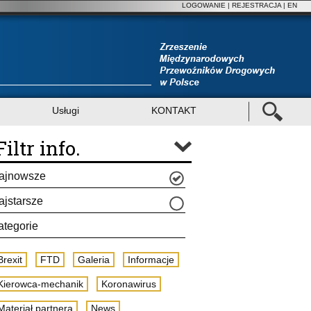
LOGOWANIE
|
REJESTRACJA
| EN
Usługi
KONTAKT
Filtr info.
ajnowsze
ajstarsze
ategorie
Brexit
FTD
Galeria
Informacje
Kierowca-mechanik
Koronawirus
Materiał partnera
News