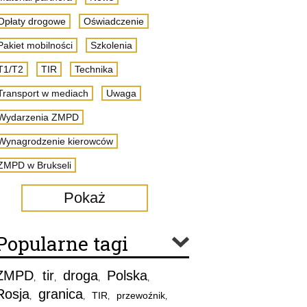
Opłaty drogowe
Oświadczenie
Pakiet mobilności
Szkolenia
T1/T2
TIR
Technika
Transport w mediach
Uwaga
Wydarzenia ZMPD
Wynagrodzenie kierowców
ZMPD w Brukseli
Pokaż
Popularne tagi
ZMPD
tir
droga
Polska
,
,
,
,
Rosja
granica
TIR
przewoźnik
,
,
,
,