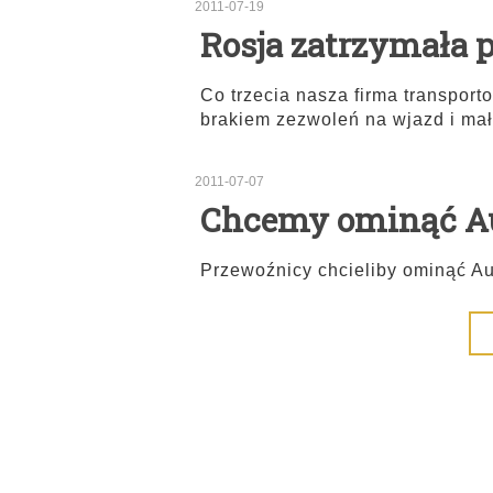
2011-07-19
Rosja zatrzymała p
Co trzecia nasza firma transpor
brakiem zezwoleń na wjazd i mał
2011-07-07
Chcemy ominąć A
Przewoźnicy chcieliby ominąć Au