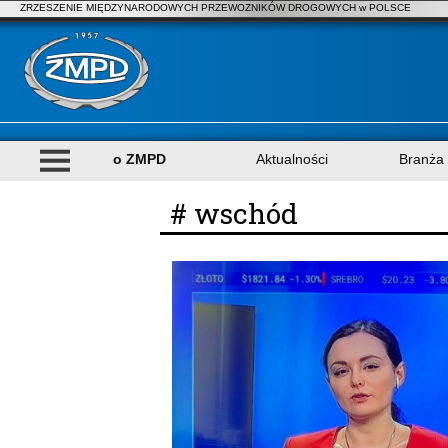
ZRZESZENIE MIĘDZYNARODOWYCH PRZEWOZNIKÓW DROGOWYCH w POLSCE
o ZMPD
Aktualności
Branża
# wschód