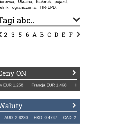
ierowca
Ukraina
Białoruś
pojazd
,
,
,
,
elnik
ograniczenia
TIR-EPD
,
,
,
Tagi abc..
2
3
5
6
A
B
C
D
E
F
G
H
I
J
K
L
Ł
P
R
S
Ś
T
U
V
W
Z
Ceny ON
1,258 Francja EUR 1,468 Hiszpania EUR 1,229 WB GBP 1,3
Waluty
.6230 HKD 0.4747 CAD 2.6581 NZD 2.1889 SGD 2.9048 