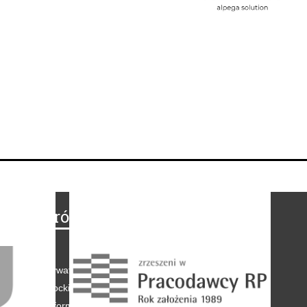
Na skróty
Regulamin
-
Polityka prywatności
-
Polityka coockies
-
Klauzule informacyjne
-