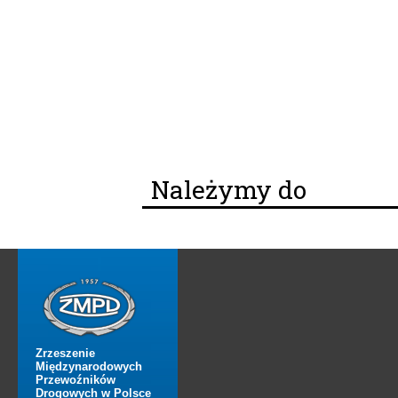
Należymy do
Zrzeszenie
Międzynarodowych
Przewoźników
Drogowych w Polsce