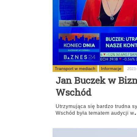
Transport w mediach
Informacje
2023-
Jan Buczek w Bizn
Wschód
Utrzymująca się bardzo trudna s
.
Wschód była tematem audycji w