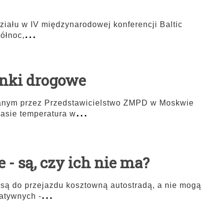
iału w IV międzynarodowej konferencji Baltic
...
ółnoc,
unki drogowe
anym przez Przedstawicielstwo ZMPD w Moskwie
...
zasie temperatura w
 - są, czy ich nie ma?
są do przejazdu kosztowną autostradą, a nie mogą
...
natywnych -