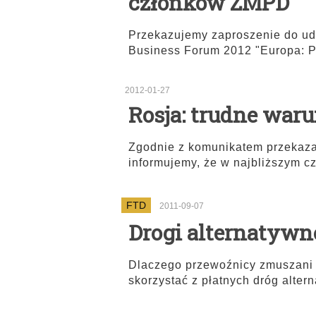
członków ZMPD
Przekazujemy zaproszenie do udz
Business Forum 2012 "Europa: P
2012-01-27
Rosja: trudne war
Zgodnie z komunikatem przekaz
informujemy, że w najbliższym c
FTD
2011-09-07
Drogi alternatywne
Dlaczego przewoźnicy zmuszani 
skorzystać z płatnych dróg alter