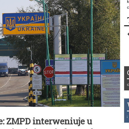
k
c
Tydzień 42/2019 r. Niemcy EUR 
THB 0.1126 USD 3.7236 AUD 2
: ZMPD interweniuje u