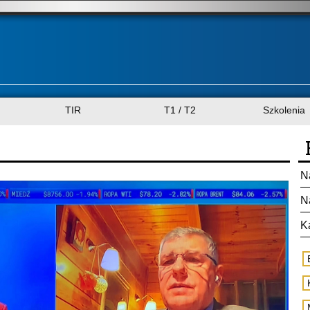
TIR
T1 / T2
Szkolenia
N
N
K