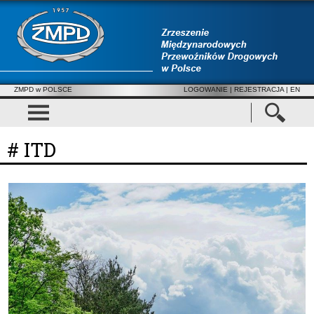
ZMPD w POLSCE
LOGOWANIE
|
REJESTRACJA
| EN
# ITD