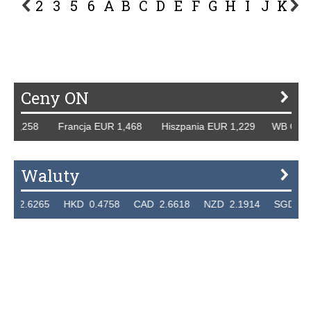
2
3
5
6
A
B
C
D
E
F
G
H
I
J
K
L
P
R
S
Ś
T
U
V
W
Z
Ceny ON
258 Francja EUR 1,468 Hiszpania EUR 1,229 WB GBP 1,318
Waluty
265 HKD 0.4758 CAD 2.6618 NZD 2.1914 SGD 2.9123 EU