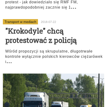
protest - jak dowiedziało się RMF FM,
...
najprawdopodobniej zacznie się 1
Transport w mediach
2018-07-22
"Krokodyle" chcą
protestować z policją
Wśród propozycji są skrupulatne, długotrwałe
kontrole wyłącznie polskich kierowców ciężarówek
...
i