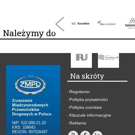
Należymy do
Na skróty
Regulamin
-
Polityka prywatności
-
Zrzeszenie
Międzynarodowych
Polityka coockies
-
Przewoźników
Drogowych w Polsce
Klauzule informacyjne
-
NIP: 522-000-21-10
Reklama
-
KRS: 109043
REGON: 007026497