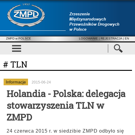
ZMPD w POLSCE
LOGOWANIE
|
REJESTRACJA
| EN
# TLN
Informacje
2015-06-24
Holandia - Polska: delegacja
stowarzyszenia TLN w
ZMPD
24 czerwca 2015 r. w siedzibie ZMPD odbyło się