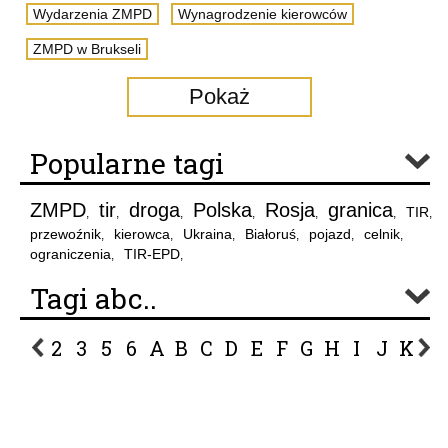
Wydarzenia ZMPD
Wynagrodzenie kierowców
ZMPD w Brukseli
Pokaż
Popularne tagi
ZMPD
tir
droga
Polska
Rosja
granica
TIR
,
,
,
,
,
,
,
przewoźnik
kierowca
Ukraina
Białoruś
pojazd
celnik
,
,
,
,
,
,
ograniczenia
TIR-EPD
,
,
Tagi abc..
2
3
5
6
A
B
C
D
E
F
G
H
I
J
K
L
P
R
S
Ś
T
U
V
W
Z