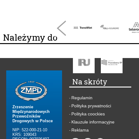
Należymy do
Na skróty
Regulamin
-
Polityka prywatności
-
Zrzeszenie
Międzynarodowych
Polityka coockies
-
Przewoźników
Drogowych w Polsce
Klauzule informacyjne
-
NIP: 522-000-21-10
Reklama
-
KRS: 109043