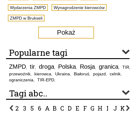
Wydarzenia ZMPD
Wynagrodzenie kierowców
ZMPD w Brukseli
Pokaż
Popularne tagi
ZMPD
tir
droga
Polska
Rosja
granica
TIR
,
,
,
,
,
,
,
przewoźnik
kierowca
Ukraina
Białoruś
pojazd
celnik
,
,
,
,
,
,
ograniczenia
TIR-EPD
,
,
Tagi abc..
2
3
5
6
A
B
C
D
E
F
G
H
I
J
K
L
P
R
S
Ś
T
U
V
W
Z