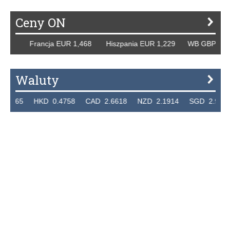
Ceny ON
,258 Francja EUR 1,468 Hiszpania EUR 1,229 WB GBP 1,31
Waluty
265 HKD 0.4758 CAD 2.6618 NZD 2.1914 SGD 2.9123 E