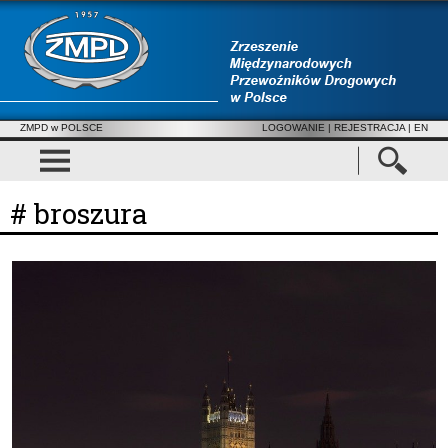
ZMPD w POLSCE
LOGOWANIE
|
REJESTRACJA
| EN
# broszura