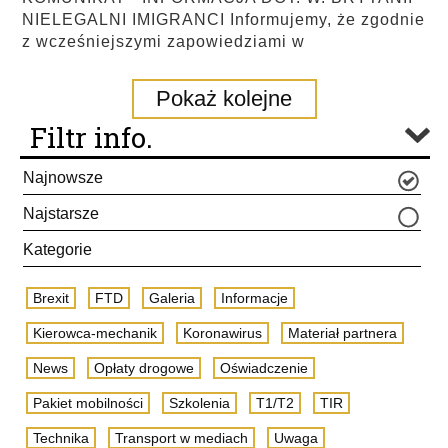
NIELEGALNI IMIGRANCI Informujemy, że zgodnie
z wcześniejszymi zapowiedziami w
Pokaż kolejne
Filtr info.
Najnowsze
Najstarsze
Kategorie
Brexit
FTD
Galeria
Informacje
Kierowca-mechanik
Koronawirus
Materiał partnera
News
Opłaty drogowe
Oświadczenie
Pakiet mobilności
Szkolenia
T1/T2
TIR
Technika
Transport w mediach
Uwaga