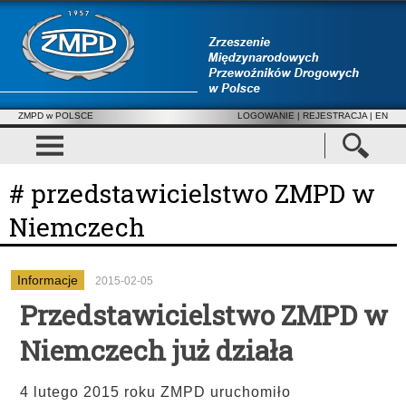
ZMPD w POLSCE
LOGOWANIE
|
REJESTRACJA
| EN
# przedstawicielstwo ZMPD w
Niemczech
Informacje
2015-02-05
Przedstawicielstwo ZMPD w
Niemczech już działa
4 lutego 2015 roku ZMPD uruchomiło