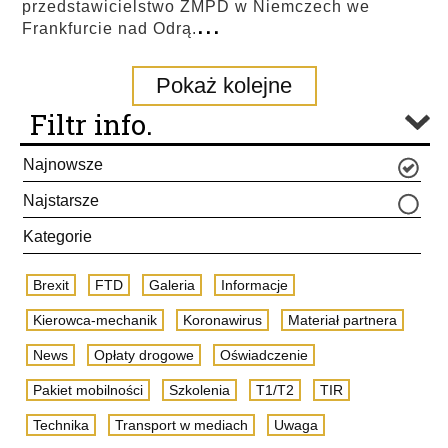
przedstawicielstwo ZMPD w Niemczech we
...
Frankfurcie nad Odrą.
Pokaż kolejne
Filtr info.
Najnowsze
Najstarsze
Kategorie
Brexit
FTD
Galeria
Informacje
Kierowca-mechanik
Koronawirus
Materiał partnera
News
Opłaty drogowe
Oświadczenie
Pakiet mobilności
Szkolenia
T1/T2
TIR
Technika
Transport w mediach
Uwaga