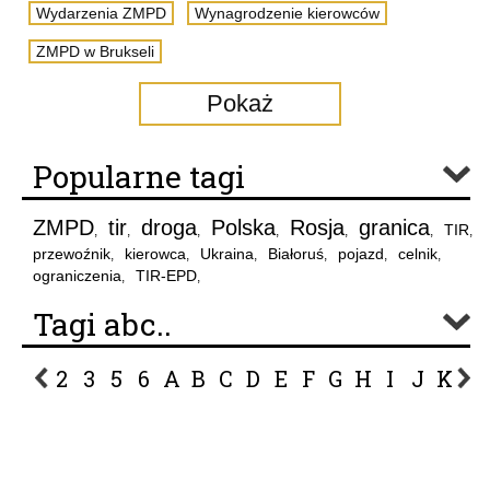
Wydarzenia ZMPD
Wynagrodzenie kierowców
ZMPD w Brukseli
Pokaż
Popularne tagi
ZMPD
tir
droga
Polska
Rosja
granica
TIR
,
,
,
,
,
,
,
przewoźnik
kierowca
Ukraina
Białoruś
pojazd
celnik
,
,
,
,
,
,
ograniczenia
TIR-EPD
,
,
Tagi abc..
2
3
5
6
A
B
C
D
E
F
G
H
I
J
K
L
P
R
S
Ś
T
U
V
W
Z