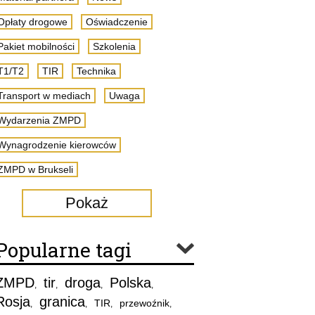
Opłaty drogowe
Oświadczenie
Pakiet mobilności
Szkolenia
T1/T2
TIR
Technika
Transport w mediach
Uwaga
Wydarzenia ZMPD
Wynagrodzenie kierowców
ZMPD w Brukseli
Pokaż
Popularne tagi
ZMPD
tir
droga
Polska
,
,
,
,
Rosja
granica
TIR
przewoźnik
,
,
,
,