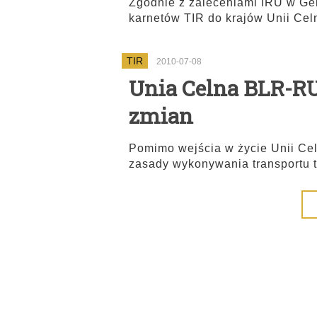
Zgodnie z zaleceniami IRU w Ge
karnetów TIR do krajów Unii Cel
TIR
2010-07-08
Unia Celna BLR-RU
zmian
Pomimo wejścia w życie Unii Cel
zasady wykonywania transportu