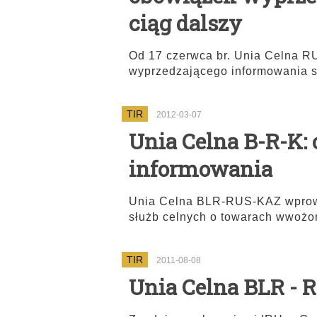
ciąg dalszy
Od 17 czerwca br. Unia Celna
wyprzedzającego informowania 
TIR
2012-03-07
Unia Celna B-R-K:
informowania
Unia Celna BLR-RUS-KAZ wprow
służb celnych o towarach wwożo
TIR
2011-08-08
Unia Celna BLR - 