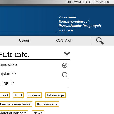
LOGOWANIE
|
REJESTRACJA
| EN
Usługi
KONTAKT
Filtr info.
ajnowsze
ajstarsze
ategorie
Brexit
FTD
Galeria
Informacje
Kierowca-mechanik
Koronawirus
Materiał partnera
News