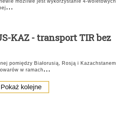
newie możliwe jest wykorzystanie 4-woletowych
...
nej
S-KAZ - transport TIR bez
nej pomiędzy Białorusią, Rosją i Kazachstanem
...
 towarów w ramach
Pokaż kolejne