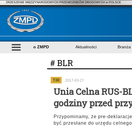
ZRZESZENIE MIĘDZYNARODOWYCH PRZEWOZNIKÓW DROGOWYCH w POLSCE
o ZMPD
Aktualności
Branża
# BLR
TIR
2017-03-27
Unia Celna RUS-BL
godziny przed prz
Przypominamy, że pre-deklarac
być przesłane do urzędu celnego