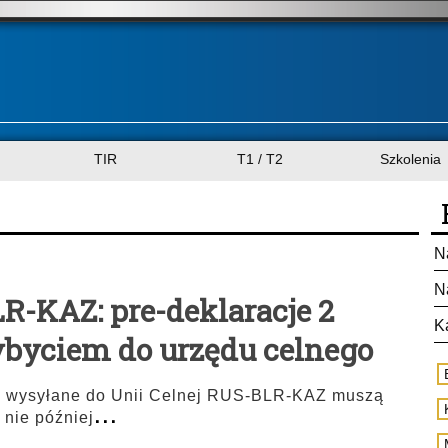
TIR
T1 / T2
Szkolenia
N
N
R-KAZ: pre-deklaracje 2
K
ybyciem do urzędu celnego
je wysyłane do Unii Celnej RUS-BLR-KAZ muszą
...
 nie później