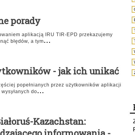
ne porady
sowaniem aplikacją IRU TIR-EPD przekazujemy
...
knąć błędów, a tym
ytkowników - jak ich unikać
ęściej popełnianych przez użytkowników aplikacji
...
 wysyłanych do
Białoruś-Kazachstan:
dzającego informowania -