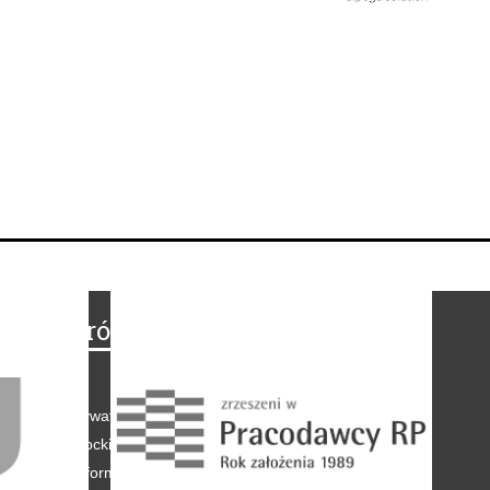
Na skróty
Regulamin
-
Polityka prywatności
-
Polityka coockies
-
Klauzule informacyjne
-