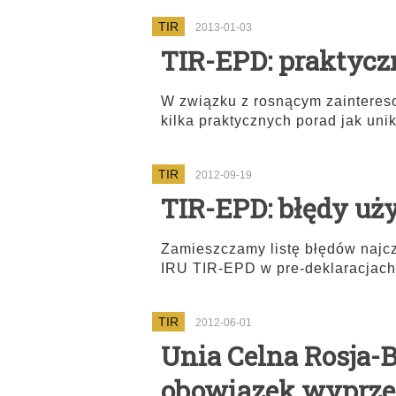
TIR
2013-01-03
TIR-EPD: praktycz
W związku z rosnącym zaintere
kilka praktycznych porad jak uni
TIR
2012-09-19
TIR-EPD: błędy uż
Zamieszczamy listę błędów najcz
IRU TIR-EPD w pre-deklaracjach
TIR
2012-06-01
Unia Celna Rosja-
obowiązek wyprze