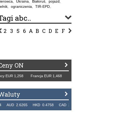
ierowca
Ukraina
Białoruś
pojazd
,
,
,
,
elnik
ograniczenia
TIR-EPD
,
,
,
Tagi abc..
2
3
5
6
A
B
C
D
E
F
G
H
I
J
K
L
Ł
P
R
S
Ś
T
U
V
W
Z
Ceny ON
 EUR 1,258 Francja EUR 1,468 Hiszpania EUR 1,229 WB GB
Waluty
UD 2.6265 HKD 0.4758 CAD 2.6618 NZD 2.1914 SGD 2.