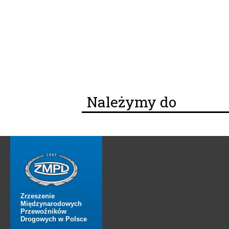
Należymy do
Zrzeszenie
Międzynarodowych
Przewoźników
Drogowych w Polsce