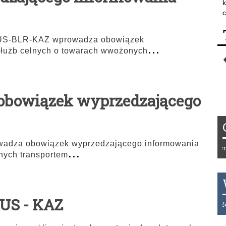
k
c
 RUS-BLR-KAZ wprowadza obowiązek
...
służb celnych o towarach wwożonych
 obowiązek wyprzedzającego
adza obowiązek wyprzedzającego informowania
...
Tydzień 42/2019 r. Niemcy
nych transportem
RUS - KAZ
THB 0.1129 USD 3.7324 A