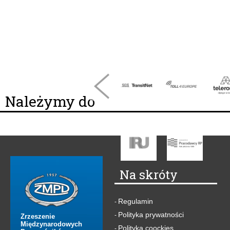
Należymy do
Na skróty
Regulamin
-
Polityka prywatności
-
Zrzeszenie
Międzynarodowych
Polityka coockies
-