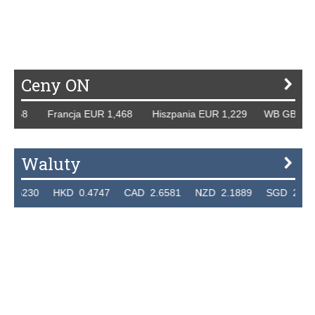
P
R
S
Ś
T
U
V
W
Z
Ceny ON
8 Francja EUR 1,468 Hiszpania EUR 1,229 WB GBP 1,318 R
Waluty
0 HKD 0.4747 CAD 2.6581 NZD 2.1889 SGD 2.9048 EUR 