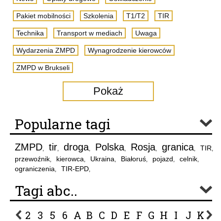
Pakiet mobilności
Szkolenia
T1/T2
TIR
Technika
Transport w mediach
Uwaga
Wydarzenia ZMPD
Wynagrodzenie kierowców
ZMPD w Brukseli
Pokaż
Popularne tagi
ZMPD
tir
droga
Polska
Rosja
granica
TIR
,
,
,
,
,
,
,
przewoźnik
kierowca
Ukraina
Białoruś
pojazd
celnik
,
,
,
,
,
,
ograniczenia
TIR-EPD
,
,
Tagi abc..
2
3
5
6
A
B
C
D
E
F
G
H
I
J
K
L