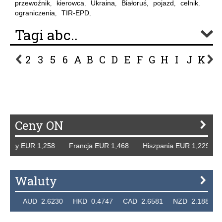
przewoźnik
kierowca
Ukraina
Białoruś
pojazd
celnik
,
,
,
,
,
,
ograniczenia
TIR-EPD
,
,
Tagi abc..
2
3
5
6
A
B
C
D
E
F
G
H
I
J
K
L
P
R
S
Ś
T
U
V
W
Z
Ceny ON
Niemcy EUR 1,258 Francja EUR 1,468 Hiszpania EUR 1,229
Waluty
7236 AUD 2.6230 HKD 0.4747 CAD 2.6581 NZD 2.1889 S