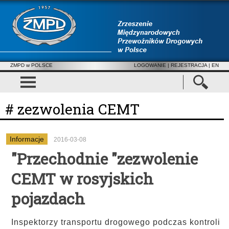
ZMPD w POLSCE
LOGOWANIE
|
REJESTRACJA
| EN
# zezwolenia CEMT
Informacje
2016-03-08
"Przechodnie "zezwolenie
CEMT w rosyjskich
pojazdach
Inspektorzy transportu drogowego podczas kontroli