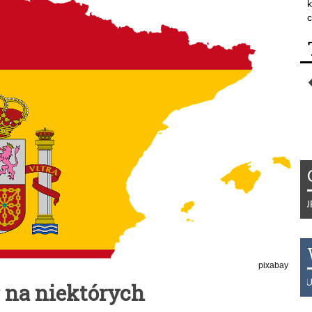
k
c
Tydzień 42/2019 r. Niemcy EUR 1,25
pixabay
THB 0.1126 USD 3.7236 AUD 2.623
 na niektórych