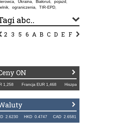
ierowca
Ukraina
Białoruś
pojazd
,
,
,
,
elnik
ograniczenia
TIR-EPD
,
,
,
Tagi abc..
2
3
5
6
A
B
C
D
E
F
G
H
I
J
K
L
Ł
P
R
S
Ś
T
U
V
W
Z
Ceny ON
8 Francja EUR 1,468 Hiszpania EUR 1,229 WB GBP 1,318 R
Waluty
0 HKD 0.4747 CAD 2.6581 NZD 2.1889 SGD 2.9048 EUR 