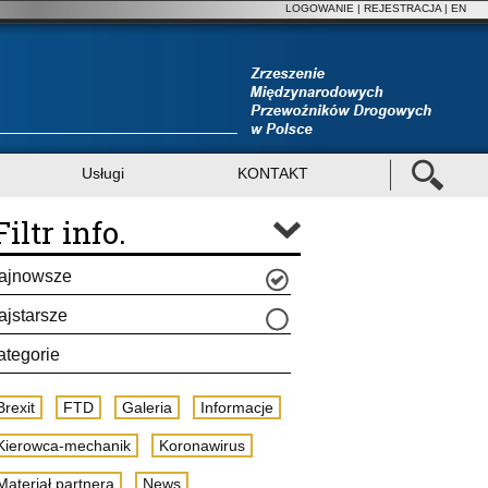
LOGOWANIE
|
REJESTRACJA
| EN
Usługi
KONTAKT
Filtr info.
ajnowsze
ajstarsze
ategorie
Brexit
FTD
Galeria
Informacje
Kierowca-mechanik
Koronawirus
Materiał partnera
News