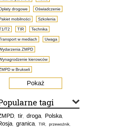
Opłaty drogowe
Oświadczenie
Pakiet mobilności
Szkolenia
T1/T2
TIR
Technika
Transport w mediach
Uwaga
Wydarzenia ZMPD
Wynagrodzenie kierowców
ZMPD w Brukseli
Pokaż
Popularne tagi
ZMPD
tir
droga
Polska
,
,
,
,
Rosja
granica
TIR
przewoźnik
,
,
,
,