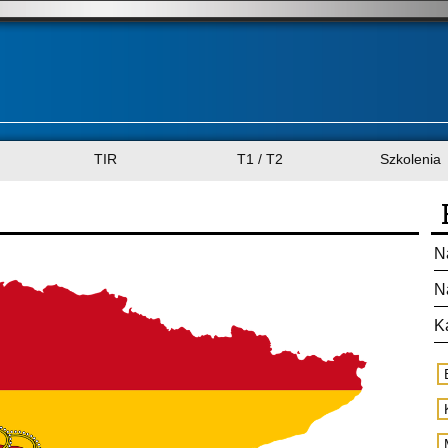
TIR
T1 / T2
Szkolenia
N
N
K