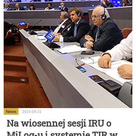
News
2015-04-21
Na wiosennej sesji IRU o
MiLog-u i systemie TIR w