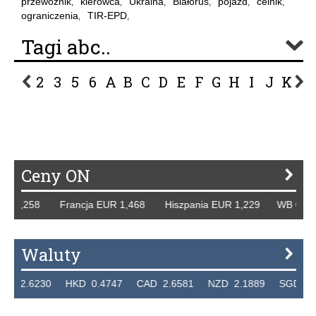
przewoźnik
kierowca
Ukraina
Białoruś
pojazd
celnik
,
,
,
,
,
,
ograniczenia
TIR-EPD
,
,
Tagi abc..
2
3
5
6
A
B
C
D
E
F
G
H
I
J
K
L
P
R
S
Ś
T
U
V
W
Z
Ceny ON
,258 Francja EUR 1,468 Hiszpania EUR 1,229 WB GBP 1,31
Waluty
6230 HKD 0.4747 CAD 2.6581 NZD 2.1889 SGD 2.9048 E