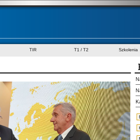
TIR
T1 / T2
Szkolenia
N
N
K