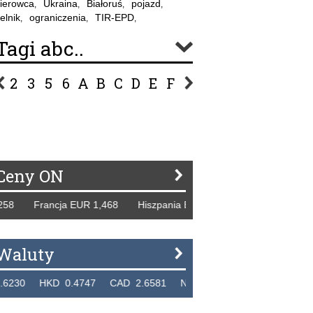
ierowca
Ukraina
Białoruś
pojazd
,
,
,
,
elnik
ograniczenia
TIR-EPD
,
,
,
Tagi abc..
2
3
5
6
A
B
C
D
E
F
G
H
I
J
K
L
Ł
P
R
S
Ś
T
U
V
W
Z
Ceny ON
rancja EUR 1,468 Hiszpania EUR 1,229 WB GBP 1,318 Rosj
Waluty
HKD 0.4747 CAD 2.6581 NZD 2.1889 SGD 2.9048 EUR 4.