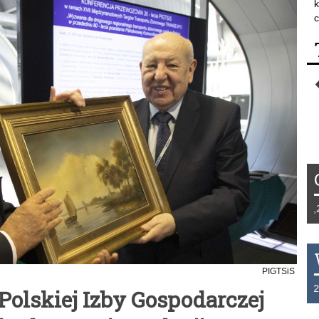
k
c
Tydzień 42/2019 r. Niemcy EUR 1,258 F
PIGTSiS
THB 0.1126 USD 3.7236 AUD 2.6230 
 Polskiej Izby Gospodarczej