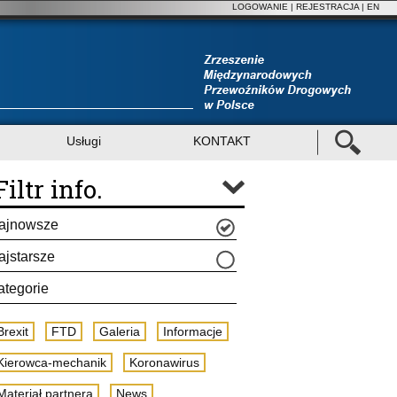
LOGOWANIE
|
REJESTRACJA
| EN
Usługi
KONTAKT
Filtr info.
ajnowsze
ajstarsze
ategorie
Brexit
FTD
Galeria
Informacje
Kierowca-mechanik
Koronawirus
Materiał partnera
News