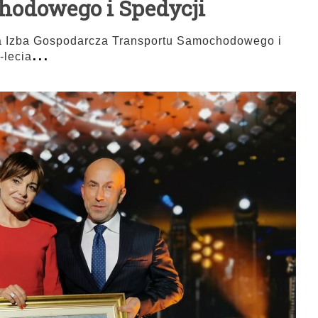
hodowego i Spedycji
a Izba Gospodarcza Transportu Samochodowego i
...
-lecia