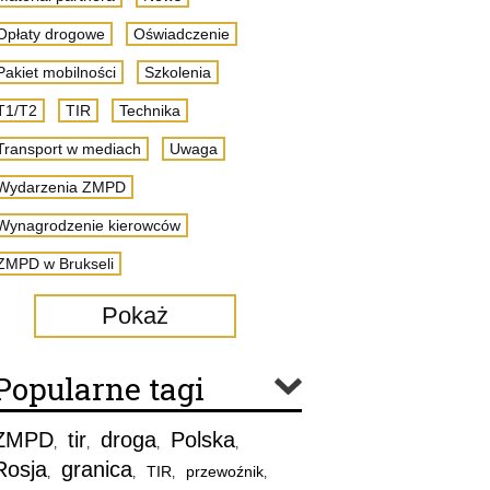
Opłaty drogowe
Oświadczenie
Pakiet mobilności
Szkolenia
T1/T2
TIR
Technika
Transport w mediach
Uwaga
Wydarzenia ZMPD
Wynagrodzenie kierowców
ZMPD w Brukseli
Pokaż
Popularne tagi
ZMPD
tir
droga
Polska
,
,
,
,
Rosja
granica
TIR
przewoźnik
,
,
,
,