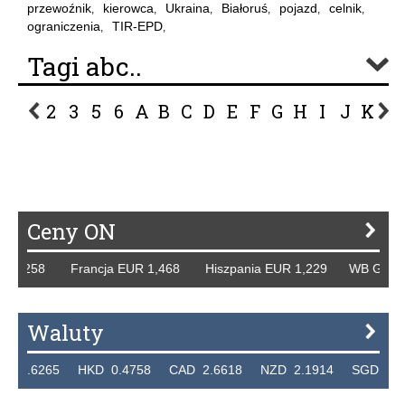
przewoźnik
kierowca
Ukraina
Białoruś
pojazd
celnik
,
,
,
,
,
,
ograniczenia
TIR-EPD
,
,
Tagi abc..
2
3
5
6
A
B
C
D
E
F
G
H
I
J
K
L
P
R
S
Ś
T
U
V
W
Z
Ceny ON
258 Francja EUR 1,468 Hiszpania EUR 1,229 WB GBP 1,318
Waluty
265 HKD 0.4758 CAD 2.6618 NZD 2.1914 SGD 2.9123 EU