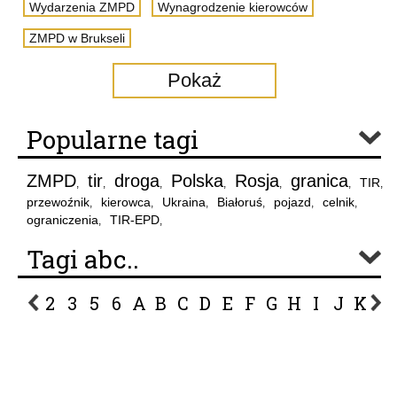
Wydarzenia ZMPD
Wynagrodzenie kierowców
ZMPD w Brukseli
Pokaż
Popularne tagi
ZMPD
tir
droga
Polska
Rosja
granica
TIR
,
,
,
,
,
,
,
przewoźnik
kierowca
Ukraina
Białoruś
pojazd
celnik
,
,
,
,
,
,
ograniczenia
TIR-EPD
,
,
Tagi abc..
2
3
5
6
A
B
C
D
E
F
G
H
I
J
K
L
P
R
S
Ś
T
U
V
W
Z