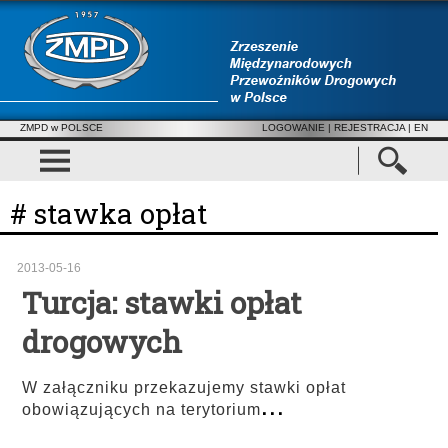
ZMPD w POLSCE
LOGOWANIE
|
REJESTRACJA
| EN
# stawka opłat
2013-05-16
Turcja: stawki opłat
drogowych
W załączniku przekazujemy stawki opłat
...
obowiązujących na terytorium