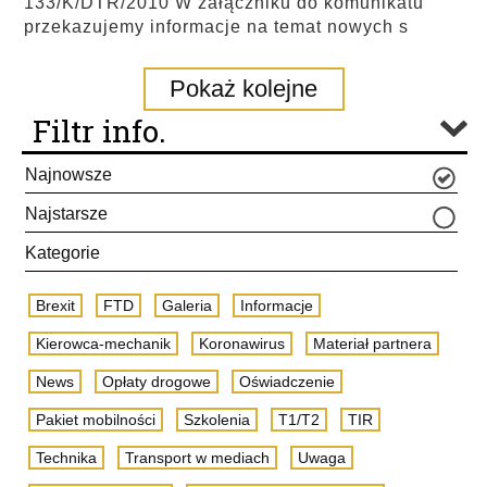
133/K/DTR/2010 W załączniku do komunikatu
przekazujemy informacje na temat nowych s
Pokaż kolejne
Filtr info.
Najnowsze
Najstarsze
Kategorie
Brexit
FTD
Galeria
Informacje
Kierowca-mechanik
Koronawirus
Materiał partnera
News
Opłaty drogowe
Oświadczenie
Pakiet mobilności
Szkolenia
T1/T2
TIR
Technika
Transport w mediach
Uwaga