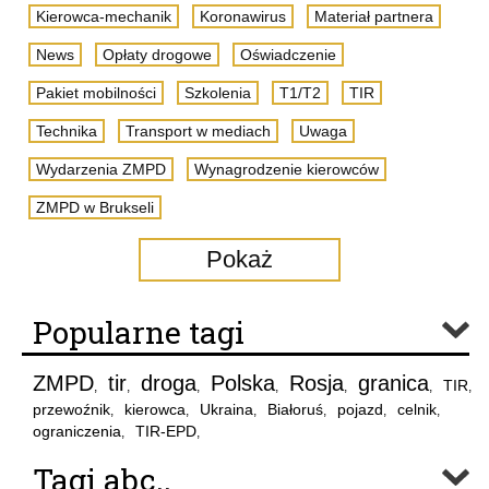
Kierowca-mechanik
Koronawirus
Materiał partnera
News
Opłaty drogowe
Oświadczenie
Pakiet mobilności
Szkolenia
T1/T2
TIR
Technika
Transport w mediach
Uwaga
Wydarzenia ZMPD
Wynagrodzenie kierowców
ZMPD w Brukseli
Pokaż
Popularne tagi
ZMPD
tir
droga
Polska
Rosja
granica
TIR
,
,
,
,
,
,
,
przewoźnik
kierowca
Ukraina
Białoruś
pojazd
celnik
,
,
,
,
,
,
ograniczenia
TIR-EPD
,
,
Tagi abc..