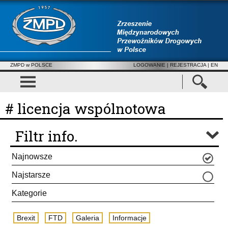
ZMPD w POLSCE
LOGOWANIE
|
REJESTRACJA
| EN
# licencja wspólnotowa
Filtr info.
Najnowsze
Najstarsze
Kategorie
Brexit
FTD
Galeria
Informacje