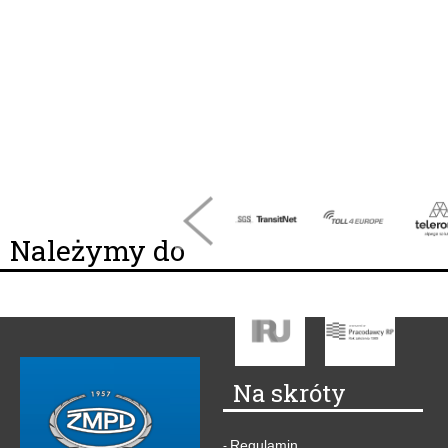
Należymy do
Na skróty
Regulamin
-