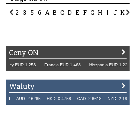
2
3
5
6
A
B
C
D
E
F
G
H
I
J
K
L
P
R
S
Ś
T
U
V
W
Z
Ceny ON
 Niemcy EUR 1,258 Francja EUR 1,468 Hiszpania EUR 1,22
Waluty
7324 AUD 2.6265 HKD 0.4758 CAD 2.6618 NZD 2.1914 