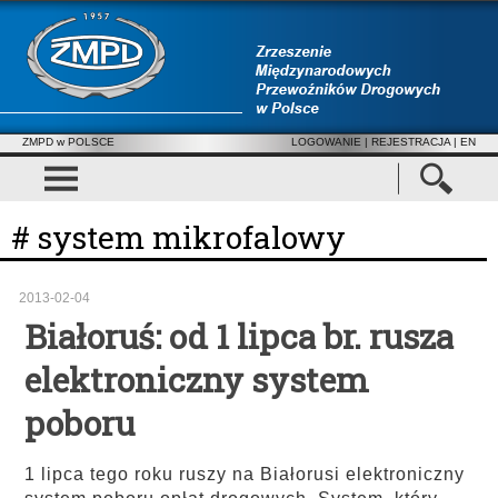
ZMPD w POLSCE
LOGOWANIE
|
REJESTRACJA
| EN
# system mikrofalowy
2013-02-04
Białoruś: od 1 lipca br. rusza
elektroniczny system
poboru
1 lipca tego roku ruszy na Białorusi elektroniczny