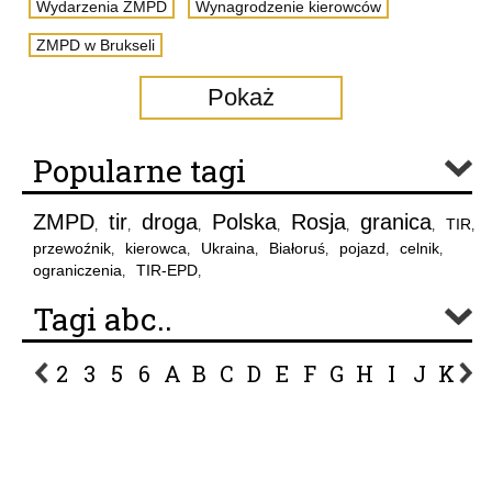
Wydarzenia ZMPD
Wynagrodzenie kierowców
ZMPD w Brukseli
Pokaż
Popularne tagi
ZMPD
tir
droga
Polska
Rosja
granica
TIR
,
,
,
,
,
,
,
przewoźnik
kierowca
Ukraina
Białoruś
pojazd
celnik
,
,
,
,
,
,
ograniczenia
TIR-EPD
,
,
Tagi abc..
2
3
5
6
A
B
C
D
E
F
G
H
I
J
K
L
P
R
S
Ś
T
U
V
W
Z