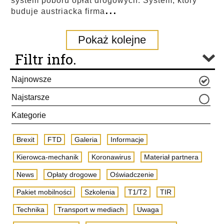
system poboru opłat drogowych. System, który
...
buduje austriacka firma
Pokaż kolejne
Filtr info.
Najnowsze
Najstarsze
Kategorie
Brexit
FTD
Galeria
Informacje
Kierowca-mechanik
Koronawirus
Materiał partnera
News
Opłaty drogowe
Oświadczenie
Pakiet mobilności
Szkolenia
T1/T2
TIR
Technika
Transport w mediach
Uwaga