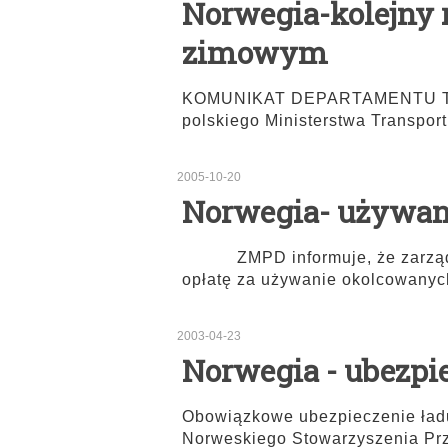
Norwegia-kolejny 
zimowym
KOMUNIKAT DEPARTAMENTU T
polskiego Ministerstwa Transpor
2005-10-20
Norwegia- używan
ZMPD informuje, że zarząd mi
opłatę za używanie okolcowanyc
2003-04-23
Norwegia - ubezpi
Obowiązkowe ubezpieczenie ładu
Norweskiego Stowarzyszenia P