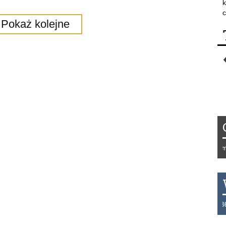
k
c
Pokaż kolejne
Tydzień 42/2019 r. Niemcy
THB 0.1126 USD 3.7236 A