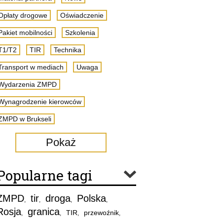
Opłaty drogowe
Oświadczenie
Pakiet mobilności
Szkolenia
T1/T2
TIR
Technika
Transport w mediach
Uwaga
Wydarzenia ZMPD
Wynagrodzenie kierowców
ZMPD w Brukseli
Pokaż
Popularne tagi
ZMPD
tir
droga
Polska
,
,
,
,
Rosja
granica
TIR
przewoźnik
,
,
,
,