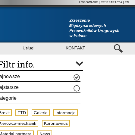
LOGOWANIE
|
REJESTRACJA
| EN
Usługi
KONTAKT
Filtr info.
ajnowsze
ajstarsze
ategorie
Brexit
FTD
Galeria
Informacje
Kierowca-mechanik
Koronawirus
Materiał partnera
News