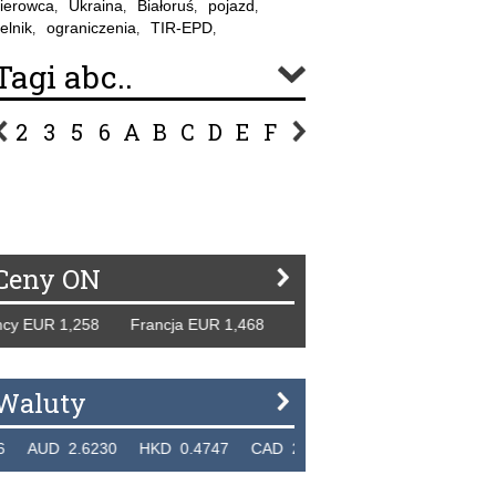
ierowca
Ukraina
Białoruś
pojazd
,
,
,
,
elnik
ograniczenia
TIR-EPD
,
,
,
Tagi abc..
2
3
5
6
A
B
C
D
E
F
G
H
I
J
K
L
Ł
P
R
S
Ś
T
U
V
W
Z
Ceny ON
 EUR 1,258 Francja EUR 1,468 Hiszpania EUR 1,229 WB GBP
Waluty
UD 2.6230 HKD 0.4747 CAD 2.6581 NZD 2.1889 SGD 2.9