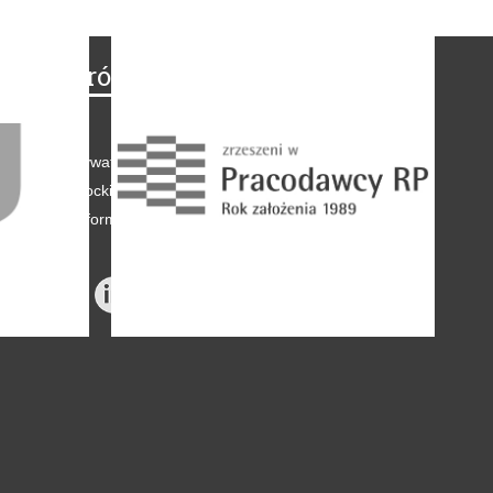
Na skróty
Regulamin
-
Polityka prywatności
-
Polityka coockies
-
Klauzule informacyjne
-
Reklama
-