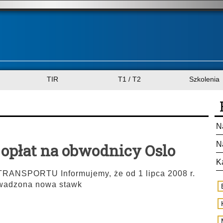
TIR
T1 / T2
Szkolenia
N
N
 opłat na obwodnicy Oslo
K
SPORTU Informujemy, że od 1 lipca 2008 r.
owadzona nowa stawk