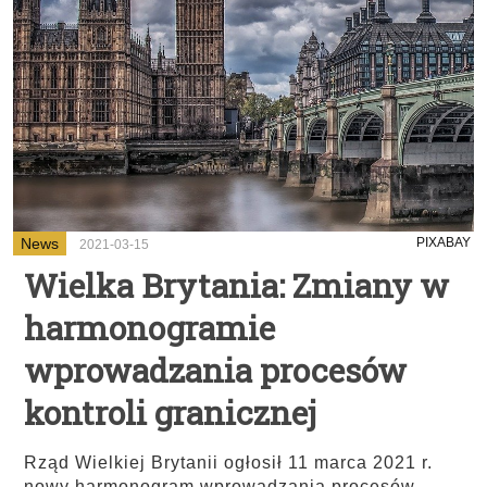
News
PIXABAY
2021-03-15
Wielka Brytania: Zmiany w
harmonogramie
wprowadzania procesów
kontroli granicznej
Rząd Wielkiej Brytanii ogłosił 11 marca 2021 r.
nowy harmonogram wprowadzania procesów