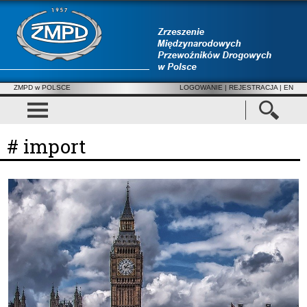
ZMPD w POLSCE
LOGOWANIE
|
REJESTRACJA
| EN
# import