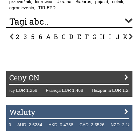
przewoźnik
kierowca
Ukraina
Białoruś
pojazd
celnik
,
,
,
,
,
,
ograniczenia
TIR-EPD
,
,
Tagi abc..
2
3
5
6
A
B
C
D
E
F
G
H
I
J
K
L
P
R
S
Ś
T
U
V
W
Z
Ceny ON
emcy EUR 1,258 Francja EUR 1,468 Hiszpania EUR 1,229 W
Waluty
20 AUD 2.6284 HKD 0.4758 CAD 2.6526 NZD 2.1871 SG