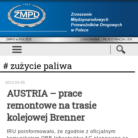
ZMPD w POLSCE
LOGOWANIE
|
REJESTRACJA
| EN
# zużycie paliwa
2012-04-05
AUSTRIA – prace
remontowe na trasie
kolejowej Brenner
IRU poinformowało, że zgodnie z oficjalnym