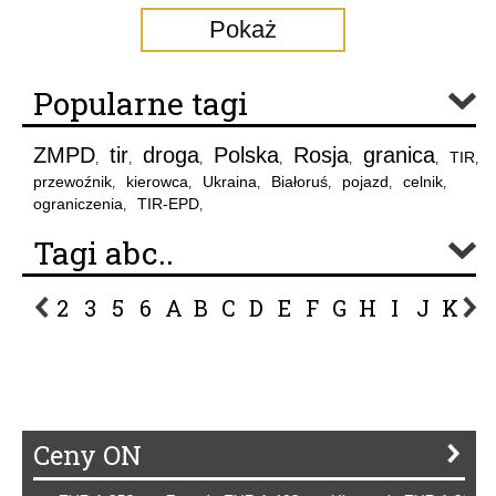
Pokaż
Popularne tagi
ZMPD
tir
droga
Polska
Rosja
granica
TIR
,
,
,
,
,
,
,
przewoźnik
kierowca
Ukraina
Białoruś
pojazd
celnik
,
,
,
,
,
,
ograniczenia
TIR-EPD
,
,
Tagi abc..
2
3
5
6
A
B
C
D
E
F
G
H
I
J
K
L
P
R
S
Ś
T
U
V
W
Z
Ceny ON