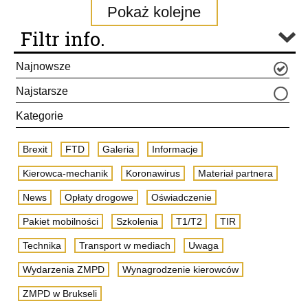
Pokaż kolejne
Filtr info.
Najnowsze
Najstarsze
Kategorie
Brexit
FTD
Galeria
Informacje
Kierowca-mechanik
Koronawirus
Materiał partnera
News
Opłaty drogowe
Oświadczenie
Pakiet mobilności
Szkolenia
T1/T2
TIR
Technika
Transport w mediach
Uwaga
Wydarzenia ZMPD
Wynagrodzenie kierowców
ZMPD w Brukseli