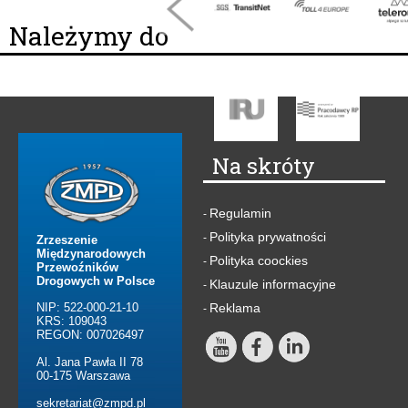
Należymy do
Na skróty
Regulamin
-
Polityka prywatności
-
Zrzeszenie
Międzynarodowych
Polityka coockies
-
Przewoźników
Drogowych w Polsce
Klauzule informacyjne
-
NIP: 522-000-21-10
Reklama
-
KRS: 109043
REGON: 007026497
Al. Jana Pawła II 78
00-175 Warszawa
sekretariat@zmpd.pl