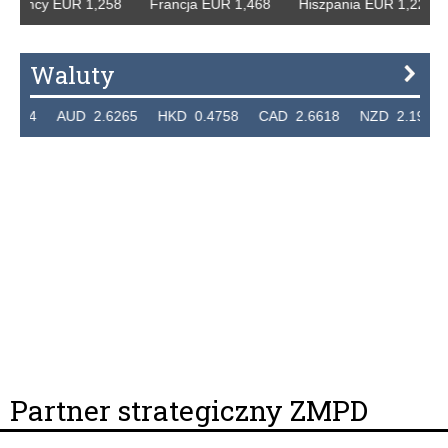
 Niemcy EUR 1,258 Francja EUR 1,468 Hiszpania EUR 1,22
Waluty
.7324 AUD 2.6265 HKD 0.4758 CAD 2.6618 NZD 2.1914 
Partner strategiczny ZMPD