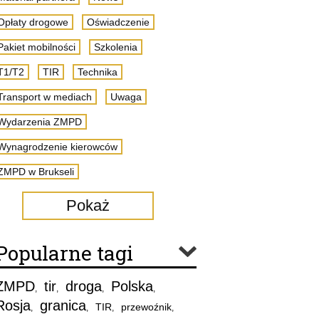
Opłaty drogowe
Oświadczenie
Pakiet mobilności
Szkolenia
T1/T2
TIR
Technika
Transport w mediach
Uwaga
Wydarzenia ZMPD
Wynagrodzenie kierowców
ZMPD w Brukseli
Pokaż
Popularne tagi
ZMPD
tir
droga
Polska
,
,
,
,
Rosja
granica
TIR
przewoźnik
,
,
,
,