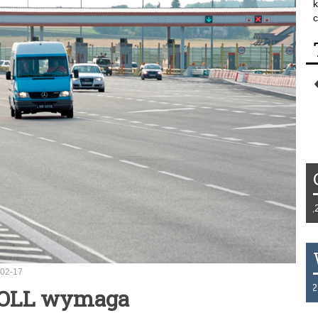
k
c
Tydzień 42/2019 r. Niemcy EUR 1,258 F
02-17
THB 0.1129 USD 3.7324 AUD 2.6265 H
-TOLL wymaga