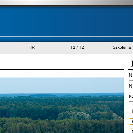
TIR
T1 / T2
Szkolenia
N
N
K