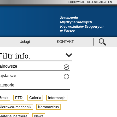
LOGOWANIE
|
REJESTRACJA
| EN
Usługi
KONTAKT
Filtr info.
ajnowsze
ajstarsze
ategorie
Brexit
FTD
Galeria
Informacje
Kierowca-mechanik
Koronawirus
Materiał partnera
News