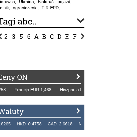
ierowca
Ukraina
Białoruś
pojazd
,
,
,
,
elnik
ograniczenia
TIR-EPD
,
,
,
Tagi abc..
2
3
5
6
A
B
C
D
E
F
G
H
I
J
K
L
Ł
P
R
S
Ś
T
U
V
W
Z
Ceny ON
rancja EUR 1,468 Hiszpania EUR 1,229 WB GBP 1,318 Rosj
Waluty
KD 0.4758 CAD 2.6618 NZD 2.1914 SGD 2.9123 EUR 4.