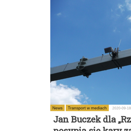
News
Transport w mediach
2020-09-18
Jan Buczek dla „Rz
posypią się kary z