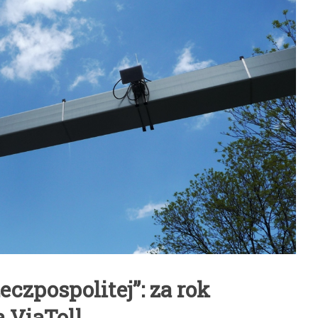
eczpospolitej”: za rok
a ViaToll