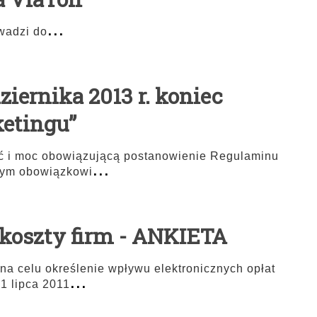
...
wadzi do
ziernika 2013 r. koniec
ketingu”
ść i moc obowiązującą postanowienie Regulaminu
...
cym obowiązkowi
koszty firm - ANKIETA
a celu określenie wpływu elektronicznych opłat
...
1 lipca 2011