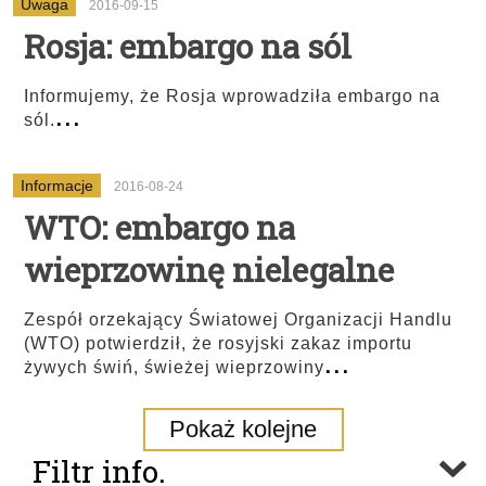
Uwaga
2016-09-15
Rosja: embargo na sól
Informujemy, że Rosja wprowadziła embargo na
...
sól.
Informacje
2016-08-24
WTO: embargo na
wieprzowinę nielegalne
Zespół orzekający Światowej Organizacji Handlu
(WTO) potwierdził, że rosyjski zakaz importu
...
żywych świń, świeżej wieprzowiny
Pokaż kolejne
Filtr info.