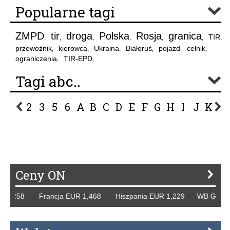
Popularne tagi
ZMPD
tir
droga
Polska
Rosja
granica
TIR
,
,
,
,
,
,
,
przewoźnik
kierowca
Ukraina
Białoruś
pojazd
celnik
,
,
,
,
,
,
ograniczenia
TIR-EPD
,
,
Tagi abc..
2
3
5
6
A
B
C
D
E
F
G
H
I
J
K
L
P
R
S
Ś
T
U
V
W
Z
Ceny ON
1,258 Francja EUR 1,468 Hiszpania EUR 1,229 WB GBP 1,31