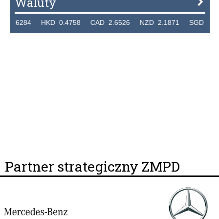
Waluty
6284 HKD 0.4758 CAD 2.6526 NZD 2.1871 SGD 2.9103 
Partner strategiczny ZMPD