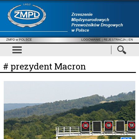
ZMPD w POLSCE
LOGOWANIE
|
REJESTRACJA
| EN
# prezydent Macron