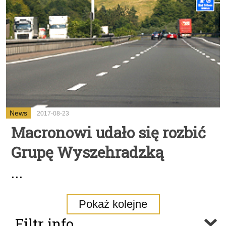
News
2017-08-23
Macronowi udało się rozbić
Grupę Wyszehradzką
...
Pokaż kolejne
Filtr info.