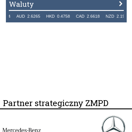
Waluty
24 AUD 2.6265 HKD 0.4758 CAD 2.6618 NZD 2.1914 SGD
Partner strategiczny ZMPD