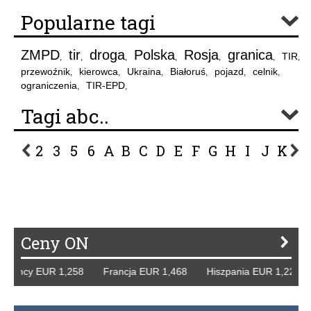
Popularne tagi
ZMPD
tir
droga
Polska
Rosja
granica
TIR
,
,
,
,
,
,
,
przewoźnik
kierowca
Ukraina
Białoruś
pojazd
celnik
,
,
,
,
,
,
ograniczenia
TIR-EPD
,
,
Tagi abc..
2
3
5
6
A
B
C
D
E
F
G
H
I
J
K
L
P
R
S
Ś
T
U
V
W
Z
Ceny ON
emcy EUR 1,258 Francja EUR 1,468 Hiszpania EUR 1,229 W