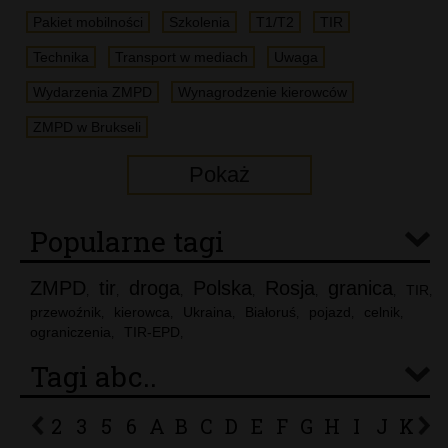
Pakiet mobilności
Szkolenia
T1/T2
TIR
Technika
Transport w mediach
Uwaga
Wydarzenia ZMPD
Wynagrodzenie kierowców
ZMPD w Brukseli
Pokaż
Popularne tagi
ZMPD
tir
droga
Polska
Rosja
granica
TIR
,
,
,
,
,
,
,
przewoźnik
kierowca
Ukraina
Białoruś
pojazd
celnik
,
,
,
,
,
,
ograniczenia
TIR-EPD
,
,
Tagi abc..
2
3
5
6
A
B
C
D
E
F
G
H
I
J
K
L