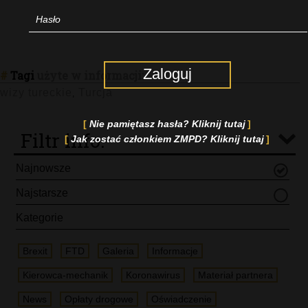
Zaloguj
#
Tagi
użyte w informacji:
wizy tureckie
Turcja
,
Nie pamiętasz hasła? Kliknij tutaj
Filtr info.
Jak zostać członkiem ZMPD? Kliknij tutaj
Najnowsze
Najstarsze
Kategorie
Brexit
FTD
Galeria
Informacje
Kierowca-mechanik
Koronawirus
Materiał partnera
News
Opłaty drogowe
Oświadczenie