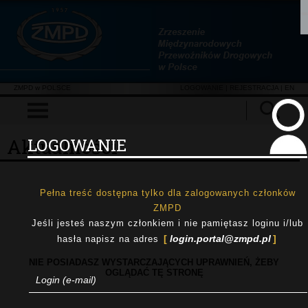
ZMPD w POLSCE
LOGOWANIE
|
REJESTRACJA
| EN
Aktualności
LOGOWANIE
Pełna treść dostępna tylko dla zalogowanych członków
ZMPD
Jeśli jesteś naszym członkiem i nie pamiętasz loginu i/lub
login.portal@zmpd.pl
hasła napisz na adres
NIE POSIADASZ WYSTARCZAJĄCYCH UPRAWNIEŃ, ŻEBY
OGLĄDAĆ TĘ STRONĘ