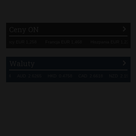
P
R
S
Ś
T
U
V
W
Z
Ceny ON
 Niemcy EUR 1,258 Francja EUR 1,468 Hiszpania EUR 1,22
Waluty
.7324 AUD 2.6265 HKD 0.4758 CAD 2.6618 NZD 2.1914 