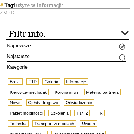
#
Tagi
użyte w informacji:
ZMPD
Filtr info.
Najnowsze
Najstarsze
Kategorie
Brexit
FTD
Galeria
Informacje
Kierowca-mechanik
Koronawirus
Materiał partnera
News
Opłaty drogowe
Oświadczenie
Pakiet mobilności
Szkolenia
T1/T2
TIR
Technika
Transport w mediach
Uwaga
Wydarzenia ZMPD
Wynagrodzenie kierowców