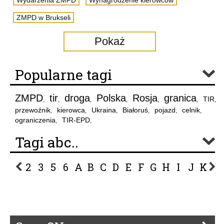
ZMPD w Brukseli
Pokaż
Popularne tagi
ZMPD
tir
droga
Polska
Rosja
granica
TIR
,
,
,
,
,
,
,
przewoźnik
kierowca
Ukraina
Białoruś
pojazd
celnik
,
,
,
,
,
,
ograniczenia
TIR-EPD
,
,
Tagi abc..
2
3
5
6
A
B
C
D
E
F
G
H
I
J
K
L
P
R
S
Ś
T
U
V
W
Z