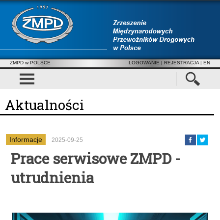
ZMPD w POLSCE
LOGOWANIE
|
REJESTRACJA
| EN
Aktualności
Informacje
2025-09-25
Prace serwisowe ZMPD -
utrudnienia