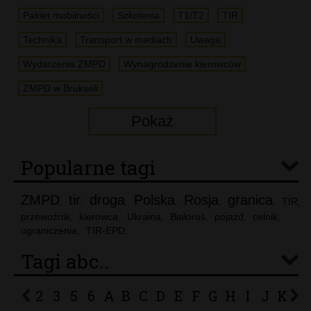
Pakiet mobilności
Szkolenia
T1/T2
TIR
Technika
Transport w mediach
Uwaga
Wydarzenia ZMPD
Wynagrodzenie kierowców
ZMPD w Brukseli
Pokaż
Popularne tagi
ZMPD
tir
droga
Polska
Rosja
granica
TIR
,
,
,
,
,
,
,
przewoźnik
kierowca
Ukraina
Białoruś
pojazd
celnik
,
,
,
,
,
,
ograniczenia
TIR-EPD
,
,
Tagi abc..
2
3
5
6
A
B
C
D
E
F
G
H
I
J
K
L