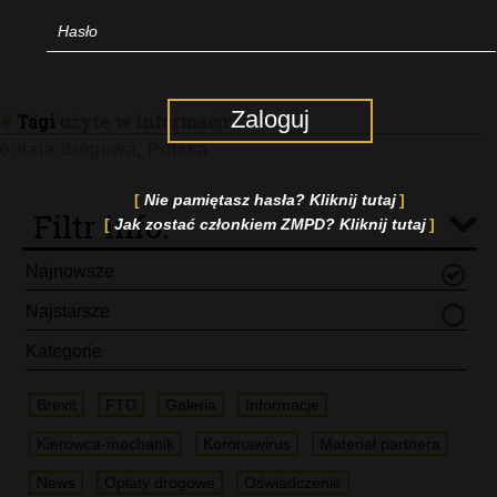
Zaloguj
#
Tagi
użyte w informacji:
opłata drogowa
Polska
,
Nie pamiętasz hasła? Kliknij tutaj
Filtr info.
Jak zostać członkiem ZMPD? Kliknij tutaj
Najnowsze
Najstarsze
Kategorie
Brexit
FTD
Galeria
Informacje
Kierowca-mechanik
Koronawirus
Materiał partnera
News
Opłaty drogowe
Oświadczenie