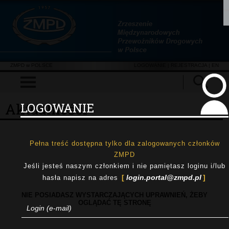
ZMPD w POLSCE
LOGOWANIE
|
REJESTRACJA
| EN
Aktualności
LOGOWANIE
Pełna treść dostępna tylko dla zalogowanych członków
ZMPD
Jeśli jesteś naszym członkiem i nie pamiętasz loginu i/lub
login.portal@zmpd.pl
hasła napisz na adres
NIE POSIADASZ WYSTARCZAJĄCYCH UPRAWNIEŃ, ŻEBY
OGLĄDAĆ TĘ STRONĘ