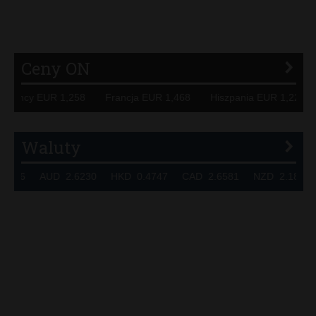
P
R
S
Ś
T
U
V
W
Z
Ceny ON
 Niemcy EUR 1,258 Francja EUR 1,468 Hiszpania EUR 1,22
Waluty
.7236 AUD 2.6230 HKD 0.4747 CAD 2.6581 NZD 2.1889 