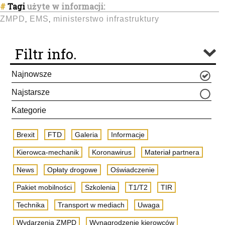
#
Tagi
użyte w informacji:
ZMPD
EMS
ministerstwo infrastruktury
,
,
Filtr info.
Najnowsze
Najstarsze
Kategorie
Brexit
FTD
Galeria
Informacje
Kierowca-mechanik
Koronawirus
Materiał partnera
News
Opłaty drogowe
Oświadczenie
Pakiet mobilności
Szkolenia
T1/T2
TIR
Technika
Transport w mediach
Uwaga
Wydarzenia ZMPD
Wynagrodzenie kierowców