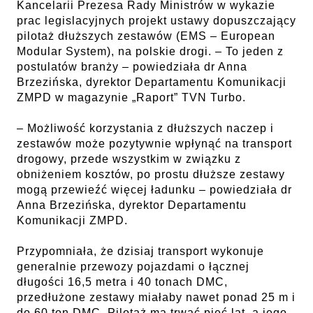
Kancelarii Prezesa Rady Ministrów w wykazie
prac legislacyjnych projekt ustawy dopuszczający
pilotaż dłuższych zestawów (EMS – European
Modular System), na polskie drogi. – To jeden z
postulatów branży – powiedziała dr Anna
Brzezińska, dyrektor Departamentu Komunikacji
ZMPD w magazynie „Raport” TVN Turbo.
– Możliwość korzystania z dłuższych naczep i
zestawów może pozytywnie wpłynąć na transport
drogowy, przede wszystkim w związku z
obniżeniem kosztów, po prostu dłuższe zestawy
mogą przewieźć więcej ładunku – powiedziała dr
Anna Brzezińska, dyrektor Departamentu
Komunikacji ZMPD.
Przypomniała, że dzisiaj transport wykonuje
generalnie przewozy pojazdami o łącznej
długości 16,5 metra i 40 tonach DMC,
przedłużone zestawy miałaby nawet ponad 25 m i
do 60 ton DMC. Pilotaż ma trwać pięć lat, a jego