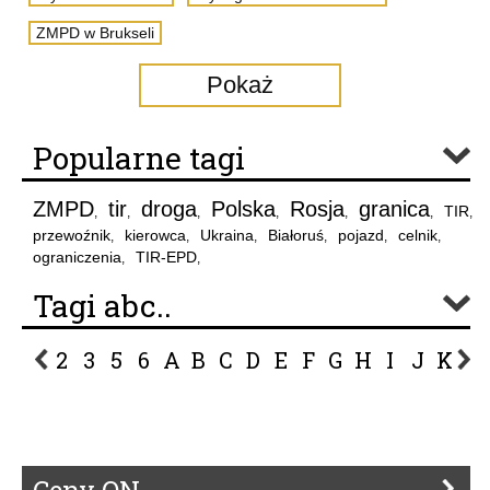
ZMPD w Brukseli
Pokaż
Popularne tagi
ZMPD
tir
droga
Polska
Rosja
granica
TIR
,
,
,
,
,
,
,
przewoźnik
kierowca
Ukraina
Białoruś
pojazd
celnik
,
,
,
,
,
,
ograniczenia
TIR-EPD
,
,
Tagi abc..
2
3
5
6
A
B
C
D
E
F
G
H
I
J
K
L
P
R
S
Ś
T
U
V
W
Z