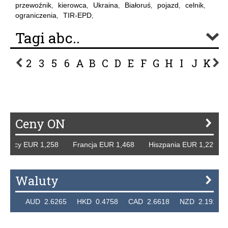
przewoźnik
kierowca
Ukraina
Białoruś
pojazd
celnik
,
,
,
,
,
,
ograniczenia
TIR-EPD
,
,
Tagi abc..
2
3
5
6
A
B
C
D
E
F
G
H
I
J
K
L
P
R
S
Ś
T
U
V
W
Z
Ceny ON
emcy EUR 1,258 Francja EUR 1,468 Hiszpania EUR 1,229 W
Waluty
24 AUD 2.6265 HKD 0.4758 CAD 2.6618 NZD 2.1914 SGD