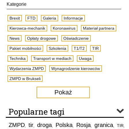
Kategorie
Brexit
FTD
Galeria
Informacje
Kierowca-mechanik
Koronawirus
Materiał partnera
News
Opłaty drogowe
Oświadczenie
Pakiet mobilności
Szkolenia
T1/T2
TIR
Technika
Transport w mediach
Uwaga
Wydarzenia ZMPD
Wynagrodzenie kierowców
ZMPD w Brukseli
Pokaż
Popularne tagi
ZMPD
tir
droga
Polska
Rosja
granica
TIR
,
,
,
,
,
,
,