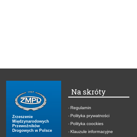
Na skróty
Regulamin
-
Polityka prywatności
-
Zrzeszenie
Międzynarodowych
Polityka coockies
-
Przewoźników
Drogowych w Polsce
Klauzule informacyjne
-