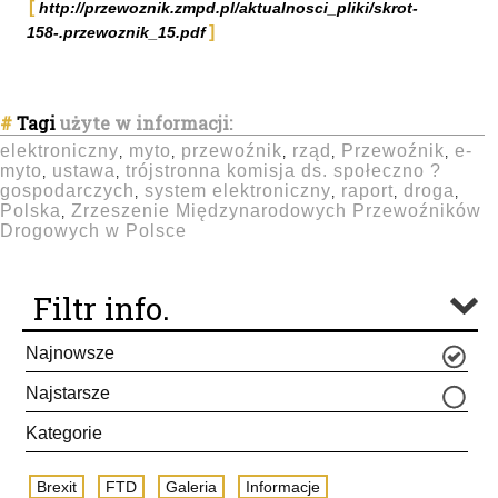
http://przewoznik.zmpd.pl/aktualnosci_pliki/skrot-
158-.przewoznik_15.pdf
#
Tagi
użyte w informacji:
elektroniczny
myto
przewoźnik
rząd
Przewoźnik
e-
,
,
,
,
,
myto
ustawa
trójstronna komisja ds. społeczno ?
,
,
gospodarczych
system elektroniczny
raport
droga
,
,
,
,
Polska
Zrzeszenie Międzynarodowych Przewoźników
,
Drogowych w Polsce
Filtr info.
Najnowsze
Najstarsze
Kategorie
Brexit
FTD
Galeria
Informacje