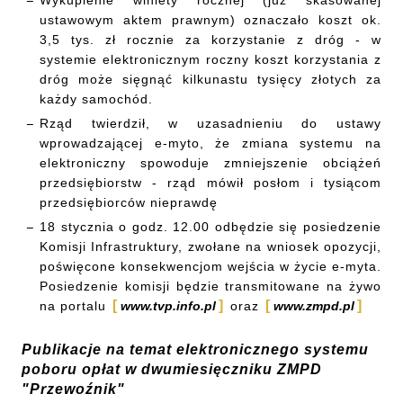
Wykupienie winiety rocznej (już skasowanej
ustawowym aktem prawnym) oznaczało koszt ok.
3,5 tys. zł rocznie za korzystanie z dróg - w
systemie elektronicznym roczny koszt korzystania z
dróg może sięgnąć kilkunastu tysięcy złotych za
każdy samochód.
Rząd twierdził, w uzasadnieniu do ustawy
wprowadzającej e-myto, że zmiana systemu na
elektroniczny spowoduje zmniejszenie obciążeń
przedsiębiorstw - rząd mówił posłom i tysiącom
przedsiębiorców nieprawdę
18 stycznia o godz. 12.00 odbędzie się posiedzenie
Komisji Infrastruktury, zwołane na wniosek opozycji,
poświęcone konsekwencjom wejścia w życie e-myta.
Posiedzenie komisji będzie transmitowane na żywo
na portalu
www.tvp.info.pl
oraz
www.zmpd.pl
Publikacje na temat elektronicznego systemu
poboru opłat w dwumiesięczniku ZMPD
"Przewoźnik"