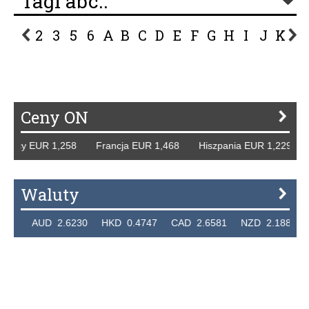
Tagi abc..
2
3
5
6
A
B
C
D
E
F
G
H
I
J
K
L
P
R
S
Ś
T
U
V
W
Z
Ceny ON
emcy EUR 1,258 Francja EUR 1,468 Hiszpania EUR 1,229 W
Waluty
36 AUD 2.6230 HKD 0.4747 CAD 2.6581 NZD 2.1889 SGD