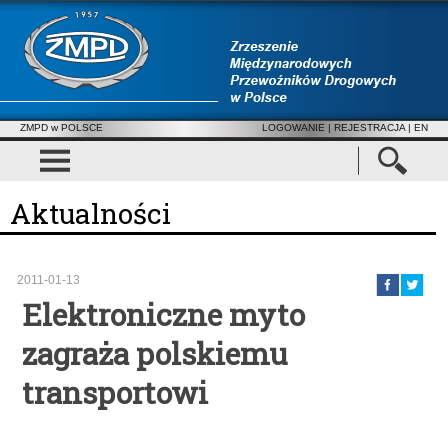
ZMPD w POLSCE
LOGOWANIE
|
REJESTRACJA
| EN
Aktualności
2011-01-13
Elektroniczne myto
zagraża polskiemu
transportowi