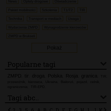
News
Opłaty drogowe
Oświadczenie
Pakiet mobilności
Szkolenia
T1/T2
TIR
Technika
Transport w mediach
Uwaga
Wydarzenia ZMPD
Wynagrodzenie kierowców
ZMPD w Brukseli
Pokaż
Popularne tagi
ZMPD
tir
droga
Polska
Rosja
granica
TIR
,
,
,
,
,
,
,
przewoźnik
kierowca
Ukraina
Białoruś
pojazd
celnik
,
,
,
,
,
,
ograniczenia
TIR-EPD
,
,
Tagi abc..
2
3
5
6
A
B
C
D
E
F
G
H
I
J
K
L