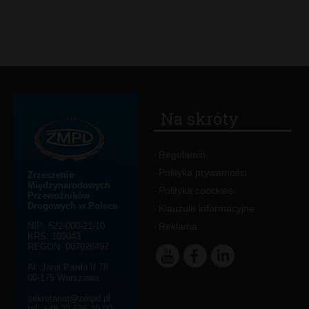
Na skróty
Regulamin
-
Polityka prywatności
-
Zrzeszenie
Międzynarodowych
Polityka coockies
-
Przewoźników
Drogowych w Polsce
Klauzule informacyjne
-
NIP: 522-000-21-10
Reklama
-
KRS: 109043
REGON: 007026497
Al. Jana Pawła II 78
00-175 Warszawa
sekretariat@zmpd.pl
tel. +48 22 536 10 00