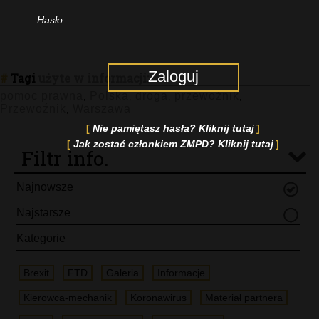
Zaloguj
#
Tagi
użyte w informacji:
pomoc prawna
Polska
droga
przewoźnik
,
,
,
,
Przewoźnik
Warszawa
,
Nie pamiętasz hasła? Kliknij tutaj
Jak zostać członkiem ZMPD? Kliknij tutaj
Filtr info.
Najnowsze
Najstarsze
Kategorie
Brexit
FTD
Galeria
Informacje
Kierowca-mechanik
Koronawirus
Materiał partnera