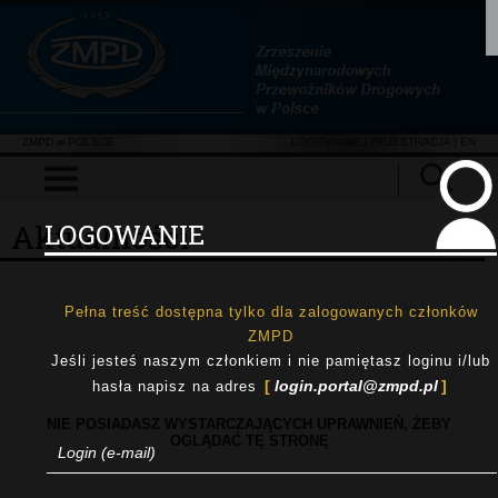
ZMPD w POLSCE
LOGOWANIE
|
REJESTRACJA
| EN
Aktualności
LOGOWANIE
Pełna treść dostępna tylko dla zalogowanych członków
ZMPD
Jeśli jesteś naszym członkiem i nie pamiętasz loginu i/lub
login.portal@zmpd.pl
hasła napisz na adres
NIE POSIADASZ WYSTARCZAJĄCYCH UPRAWNIEŃ, ŻEBY
OGLĄDAĆ TĘ STRONĘ