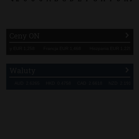
P
R
S
Ś
T
U
V
W
Z
Ceny ON
Niemcy EUR 1,258 Francja EUR 1,468 Hiszpania EUR 1,229
Waluty
7324 AUD 2.6265 HKD 0.4758 CAD 2.6618 NZD 2.1914 S